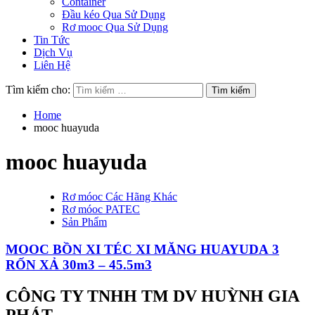
Container
Đầu kéo Qua Sử Dụng
Rơ mooc Qua Sử Dụng
Tin Tức
Dịch Vụ
Liên Hệ
Tìm kiếm cho:
Home
mooc huayuda
mooc huayuda
Rơ móoc Các Hãng Khác
Rơ móoc PATEC
Sản Phẩm
MOOC BỒN XI TÉC XI MĂNG HUAYUDA 3
RỐN XẢ 30m3 – 45.5m3
CÔNG TY TNHH TM DV HUỲNH GIA
PHÁT