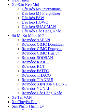
Giới Thiệu
Xe Đầu Kéo Mới
Đầu kéo Mỹ International
Đầu kéo Mỹ Freightliner
Đầu kéo FAW
Đầu kéo HOWO
Đầu kéo SHACMAN
Đầu kéo Các Hãng Khác
Sơ Mi Rơ Móoc Mới
Rơ móoc ASEAN
Rơ móoc CIMC Dongguan
Rơ móoc CIMC Dongyue
Rơ móoc CIMC Huajun
Rơ moóc SOOSAN
Rơ móoc KAILE
Rơ moóc KCT
Rơ móoc PATEC
Rơ móoc THACO
Rơ moóc TIANRUI
Rơ móoc XINHONGDONG
Rơ móoc YUNLI
Rơ móoc Các Hãng Khác
Xe Tải VAN
Xe Chuyên Dụng
Sản Phẩm Thanh Lý