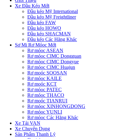
Giới Thiệu
Xe Đầu Kéo Mới
Đầu kéo Mỹ International
Đầu kéo Mỹ Freightliner
Đầu kéo FAW
Đầu kéo HOWO
Đầu kéo SHACMAN
Đầu kéo Các Hãng Khác
Sơ Mi Rơ Móoc Mới
Rơ móoc ASEAN
Rơ móoc CIMC Dongguan
Rơ móoc CIMC Dongyue
Rơ móoc CIMC Huajun
Rơ moóc SOOSAN
Rơ móoc KAILE
Rơ moóc KCT
Rơ móoc PATEC
Rơ móoc THACO
Rơ moóc TIANRUI
Rơ móoc XINHONGDONG
Rơ móoc YUNLI
Rơ móoc Các Hãng Khác
Xe Tải VAN
Xe Chuyên Dụng
Sản Phẩm Thanh Lý