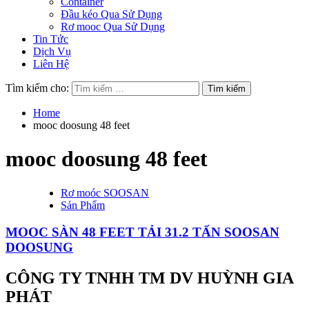
Container
Đầu kéo Qua Sử Dụng
Rơ mooc Qua Sử Dụng
Tin Tức
Dịch Vụ
Liên Hệ
Tìm kiếm cho:
Home
mooc doosung 48 feet
mooc doosung 48 feet
Rơ moóc SOOSAN
Sản Phẩm
MOOC SÀN 48 FEET TẢI 31.2 TẤN SOOSAN
DOOSUNG
CÔNG TY TNHH TM DV HUỲNH GIA
PHÁT