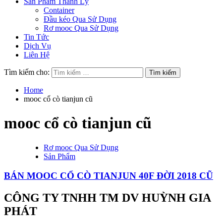
Sản Phẩm Thanh Lý
Container
Đầu kéo Qua Sử Dụng
Rơ mooc Qua Sử Dụng
Tin Tức
Dịch Vụ
Liên Hệ
Tìm kiếm cho:
Home
mooc cổ cò tianjun cũ
mooc cổ cò tianjun cũ
Rơ mooc Qua Sử Dụng
Sản Phẩm
BÁN MOOC CỔ CÒ TIANJUN 40F ĐỜI 2018 CŨ
CÔNG TY TNHH TM DV HUỲNH GIA
PHÁT