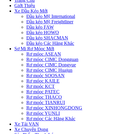
Trang Chủ
Giới Thiệu
Xe Đầu Kéo Mới
Đầu kéo Mỹ International
Đầu kéo Mỹ Freightliner
Đầu kéo FAW
Đầu kéo HOWO
Đầu kéo SHACMAN
Đầu kéo Các Hãng Khác
Sơ Mi Rơ Móoc Mới
Rơ móoc ASEAN
Rơ móoc CIMC Dongguan
Rơ móoc CIMC Dongyue
Rơ móoc CIMC Huajun
Rơ moóc SOOSAN
Rơ móoc KAILE
Rơ moóc KCT
Rơ móoc PATEC
Rơ móoc THACO
Rơ moóc TIANRUI
Rơ móoc XINHONGDONG
Rơ móoc YUNLI
Rơ móoc Các Hãng Khác
Xe Tải VAN
Xe Chuyên Dụng