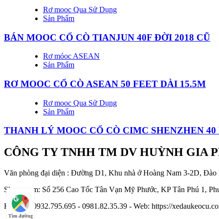
Rơ mooc Qua Sử Dụng
Sản Phẩm
BÁN MOOC CỔ CÒ TIANJUN 40F ĐỜI 2018 CŨ
Rơ móoc ASEAN
Sản Phẩm
RƠ MOOC CỔ CÒ ASEAN 50 FEET DÀI 15.5M
Rơ mooc Qua Sử Dụng
Sản Phẩm
THANH LÝ MOOC CỔ CÒ CIMC SHENZHEN 40 
CÔNG TY TNHH TM DV HUỲNH GIA 
Văn phòng đại diện : Đường D1, Khu nhà ở Hoàng Nam 3-2D, Đào
Showroom: Số 256 Cao Tốc Tân Vạn Mỹ Phước, KP Tân Phú 1, Phư
Hotline : 0932.795.695 - 0981.82.35.39 - Web: https://xedaukeocu
Tìm đường