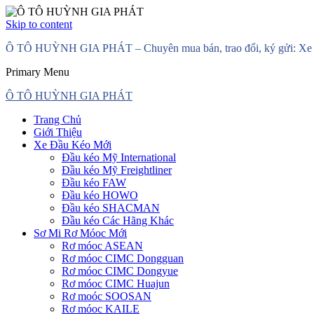
Skip to content
Ô TÔ HUỲNH GIA PHÁT – Chuyên mua bán, trao đổi, ký gửi: Xe đầ
Primary Menu
Ô TÔ HUỲNH GIA PHÁT
Trang Chủ
Giới Thiệu
Xe Đầu Kéo Mới
Đầu kéo Mỹ International
Đầu kéo Mỹ Freightliner
Đầu kéo FAW
Đầu kéo HOWO
Đầu kéo SHACMAN
Đầu kéo Các Hãng Khác
Sơ Mi Rơ Móoc Mới
Rơ móoc ASEAN
Rơ móoc CIMC Dongguan
Rơ móoc CIMC Dongyue
Rơ móoc CIMC Huajun
Rơ moóc SOOSAN
Rơ móoc KAILE