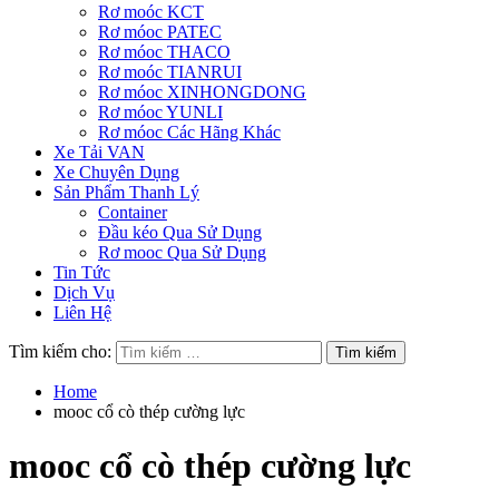
Rơ moóc KCT
Rơ móoc PATEC
Rơ móoc THACO
Rơ moóc TIANRUI
Rơ móoc XINHONGDONG
Rơ móoc YUNLI
Rơ móoc Các Hãng Khác
Xe Tải VAN
Xe Chuyên Dụng
Sản Phẩm Thanh Lý
Container
Đầu kéo Qua Sử Dụng
Rơ mooc Qua Sử Dụng
Tin Tức
Dịch Vụ
Liên Hệ
Tìm kiếm cho:
Home
mooc cổ cò thép cường lực
mooc cổ cò thép cường lực