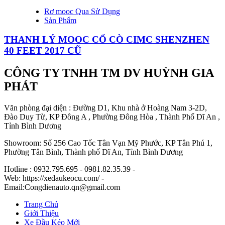
Rơ mooc Qua Sử Dụng
Sản Phẩm
THANH LÝ MOOC CỔ CÒ CIMC SHENZHEN
40 FEET 2017 CŨ
CÔNG TY TNHH TM DV HUỲNH GIA
PHÁT
Văn phòng đại diện : Đường D1, Khu nhà ở Hoàng Nam 3-2D,
Đào Duy Từ, KP Đông A , Phường Đông Hòa , Thành Phố Dĩ An ,
Tỉnh Bình Dương
Showroom: Số 256 Cao Tốc Tân Vạn Mỹ Phước, KP Tân Phú 1,
Phường Tân Bình, Thành phố Dĩ An, Tỉnh Bình Dương
Hotline : 0932.795.695 - 0981.82.35.39 -
Web: https://xedaukeocu.com/ -
Email:Congdienauto.qn@gmail.com
Trang Chủ
Giới Thiệu
Xe Đầu Kéo Mới