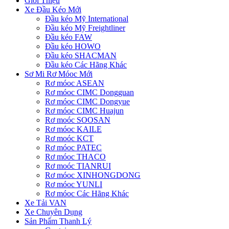
Giới Thiệu
Xe Đầu Kéo Mới
Đầu kéo Mỹ International
Đầu kéo Mỹ Freightliner
Đầu kéo FAW
Đầu kéo HOWO
Đầu kéo SHACMAN
Đầu kéo Các Hãng Khác
Sơ Mi Rơ Móoc Mới
Rơ móoc ASEAN
Rơ móoc CIMC Dongguan
Rơ móoc CIMC Dongyue
Rơ móoc CIMC Huajun
Rơ moóc SOOSAN
Rơ móoc KAILE
Rơ moóc KCT
Rơ móoc PATEC
Rơ móoc THACO
Rơ moóc TIANRUI
Rơ móoc XINHONGDONG
Rơ móoc YUNLI
Rơ móoc Các Hãng Khác
Xe Tải VAN
Xe Chuyên Dụng
Sản Phẩm Thanh Lý