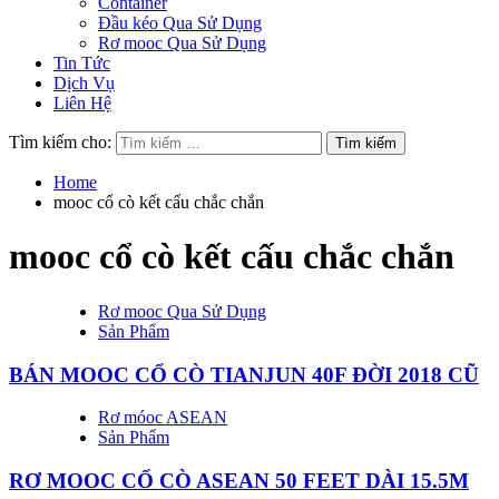
Container
Đầu kéo Qua Sử Dụng
Rơ mooc Qua Sử Dụng
Tin Tức
Dịch Vụ
Liên Hệ
Tìm kiếm cho:
Home
mooc cổ cò kết cấu chắc chắn
mooc cổ cò kết cấu chắc chắn
Rơ mooc Qua Sử Dụng
Sản Phẩm
BÁN MOOC CỔ CÒ TIANJUN 40F ĐỜI 2018 CŨ
Rơ móoc ASEAN
Sản Phẩm
RƠ MOOC CỔ CÒ ASEAN 50 FEET DÀI 15.5M