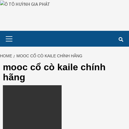
Skip
to
content
Primary
Menu
HOME
MOOC CỔ CÒ KAILE CHÍNH HÃNG
mooc cổ cò kaile chính
hãng