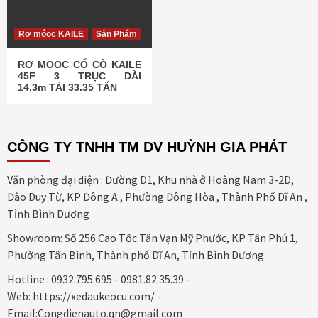
Rơ móoc KAILE
Sản Phẩm
RƠ MOOC CỔ CÒ KAILE
45F 3 TRỤC DÀI
14,3m TẢI 33.35 TẤN
CÔNG TY TNHH TM DV HUỲNH GIA PHÁT
Văn phòng đại diện : Đường D1, Khu nhà ở Hoàng Nam 3-2D,
Đào Duy Từ, KP Đông A , Phường Đông Hòa , Thành Phố Dĩ An ,
Tỉnh Bình Dương
Showroom: Số 256 Cao Tốc Tân Vạn Mỹ Phước, KP Tân Phú 1,
Phường Tân Bình, Thành phố Dĩ An, Tỉnh Bình Dương
Hotline : 0932.795.695 - 0981.82.35.39 -
Web: https://xedaukeocu.com/ -
Email:Congdienauto.qn@gmail.com