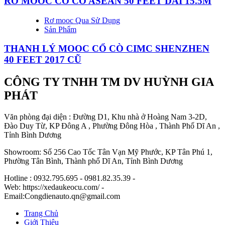
RƠ MOOC CỔ CÒ ASEAN 50 FEET DÀI 15.5M
Rơ mooc Qua Sử Dụng
Sản Phẩm
THANH LÝ MOOC CỔ CÒ CIMC SHENZHEN
40 FEET 2017 CŨ
CÔNG TY TNHH TM DV HUỲNH GIA
PHÁT
Văn phòng đại diện : Đường D1, Khu nhà ở Hoàng Nam 3-2D,
Đào Duy Từ, KP Đông A , Phường Đông Hòa , Thành Phố Dĩ An ,
Tỉnh Bình Dương
Showroom: Số 256 Cao Tốc Tân Vạn Mỹ Phước, KP Tân Phú 1,
Phường Tân Bình, Thành phố Dĩ An, Tỉnh Bình Dương
Hotline : 0932.795.695 - 0981.82.35.39 -
Web: https://xedaukeocu.com/ -
Email:Congdienauto.qn@gmail.com
Trang Chủ
Giới Thiệu