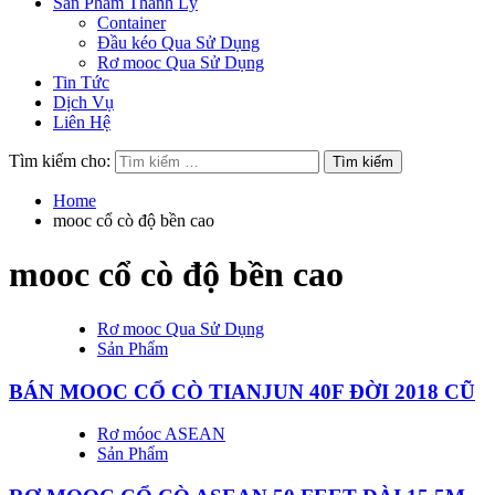
Sản Phẩm Thanh Lý
Container
Đầu kéo Qua Sử Dụng
Rơ mooc Qua Sử Dụng
Tin Tức
Dịch Vụ
Liên Hệ
Tìm kiếm cho:
Home
mooc cổ cò độ bền cao
mooc cổ cò độ bền cao
Rơ mooc Qua Sử Dụng
Sản Phẩm
BÁN MOOC CỔ CÒ TIANJUN 40F ĐỜI 2018 CŨ
Rơ móoc ASEAN
Sản Phẩm