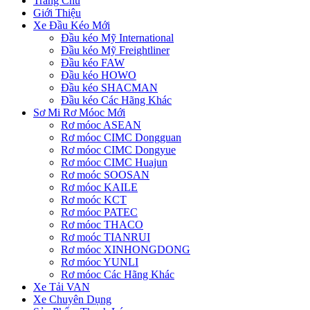
Trang Chủ
Giới Thiệu
Xe Đầu Kéo Mới
Đầu kéo Mỹ International
Đầu kéo Mỹ Freightliner
Đầu kéo FAW
Đầu kéo HOWO
Đầu kéo SHACMAN
Đầu kéo Các Hãng Khác
Sơ Mi Rơ Móoc Mới
Rơ móoc ASEAN
Rơ móoc CIMC Dongguan
Rơ móoc CIMC Dongyue
Rơ móoc CIMC Huajun
Rơ moóc SOOSAN
Rơ móoc KAILE
Rơ moóc KCT
Rơ móoc PATEC
Rơ móoc THACO
Rơ moóc TIANRUI
Rơ móoc XINHONGDONG
Rơ móoc YUNLI
Rơ móoc Các Hãng Khác
Xe Tải VAN
Xe Chuyên Dụng