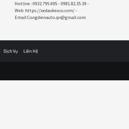
Hotline : 0932.795.695 - 0981.82.35.39 -
Web: https://xedaukeocu.com/ -
Email:Congdienauto.qn@gmail.com
Dịch Vụ
Liên Hệ