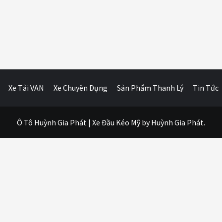
Xe Tải VAN
Xe Chuyên Dụng
Sản Phẩm Thanh Lý
Tin Tức
Ô Tô Huỳnh Gia Phát
|
Xe Đầu Kéo Mỹ
by Huỳnh Gia Phát.