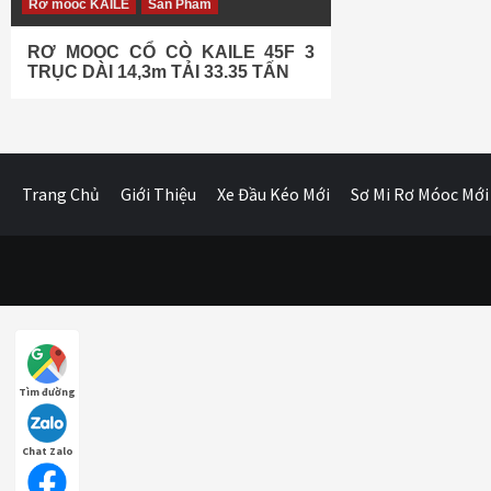
Rơ móoc KAILE
Sản Phẩm
RƠ MOOC CỔ CÒ KAILE 45F 3
TRỤC DÀI 14,3m TẢI 33.35 TẤN
Trang Chủ
Giới Thiệu
Xe Đầu Kéo Mới
Sơ Mi Rơ Móoc Mới
Tìm đường
Chat Zalo