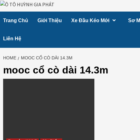
Skip
to
Trang Chủ
Giới Thiệu
Xe Đầu Kéo Mới
Sơ M
content
Liên Hệ
HOME
MOOC CỔ CÒ DÀI 14.3M
mooc cổ cò dài 14.3m