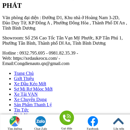
PHÁT
Văn phòng đại diện : Đường D1, Khu nhà ở Hoàng Nam 3-2D,
Đào Duy Từ, KP Đông A , Phường Đông Hòa , Thành Phố Dĩ An ,
Tỉnh Bình Dương
Showroom: Số 256 Cao Tốc Tân Vạn Mỹ Phước, KP Tân Phú 1,
Phường Tân Bình, Thành phố Dĩ An, Tỉnh Bình Dương
Hotline : 0932.795.695 - 0981.82.35.39 -
Web: https://xedaukeocu.com/ -
Email:Congdienauto.qn@gmail.com
Trang Chủ
Giới Thiệu
Xe Đầu Kéo Mới
Sơ Mi Rơ Móoc Mới
Xe Tải VAN
Xe Chuyên Dụng
Sản Phẩm Thanh Lý
Tin Tức
Dịch Vụ
Liên Hệ
Gọi điện
Tìm đường
Chat Zalo
Facebook
Lên trên