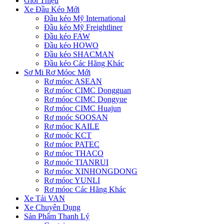
Giới Thiệu
Xe Đầu Kéo Mới
Đầu kéo Mỹ International
Đầu kéo Mỹ Freightliner
Đầu kéo FAW
Đầu kéo HOWO
Đầu kéo SHACMAN
Đầu kéo Các Hãng Khác
Sơ Mi Rơ Móoc Mới
Rơ móoc ASEAN
Rơ móoc CIMC Dongguan
Rơ móoc CIMC Dongyue
Rơ móoc CIMC Huajun
Rơ moóc SOOSAN
Rơ móoc KAILE
Rơ moóc KCT
Rơ móoc PATEC
Rơ móoc THACO
Rơ moóc TIANRUI
Rơ móoc XINHONGDONG
Rơ móoc YUNLI
Rơ móoc Các Hãng Khác
Xe Tải VAN
Xe Chuyên Dụng
Sản Phẩm Thanh Lý