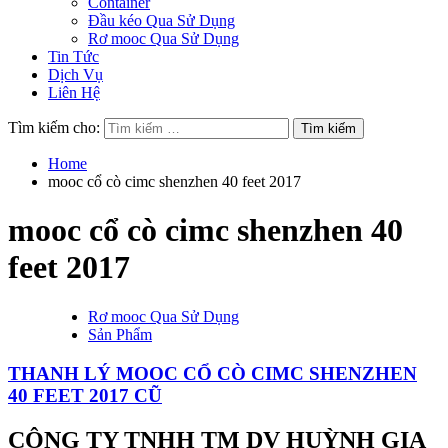
Container
Đầu kéo Qua Sử Dụng
Rơ mooc Qua Sử Dụng
Tin Tức
Dịch Vụ
Liên Hệ
Tìm kiếm cho:
Home
mooc cổ cò cimc shenzhen 40 feet 2017
mooc cổ cò cimc shenzhen 40
feet 2017
Rơ mooc Qua Sử Dụng
Sản Phẩm
THANH LÝ MOOC CỔ CÒ CIMC SHENZHEN
40 FEET 2017 CŨ
CÔNG TY TNHH TM DV HUỲNH GIA