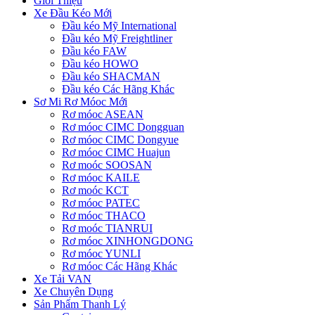
Giới Thiệu
Xe Đầu Kéo Mới
Đầu kéo Mỹ International
Đầu kéo Mỹ Freightliner
Đầu kéo FAW
Đầu kéo HOWO
Đầu kéo SHACMAN
Đầu kéo Các Hãng Khác
Sơ Mi Rơ Móoc Mới
Rơ móoc ASEAN
Rơ móoc CIMC Dongguan
Rơ móoc CIMC Dongyue
Rơ móoc CIMC Huajun
Rơ moóc SOOSAN
Rơ móoc KAILE
Rơ moóc KCT
Rơ móoc PATEC
Rơ móoc THACO
Rơ moóc TIANRUI
Rơ móoc XINHONGDONG
Rơ móoc YUNLI
Rơ móoc Các Hãng Khác
Xe Tải VAN
Xe Chuyên Dụng
Sản Phẩm Thanh Lý