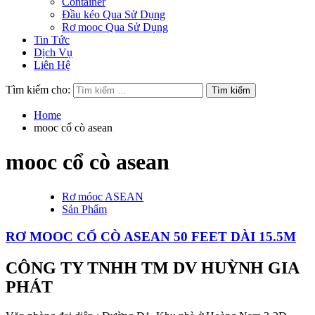
Container
Đầu kéo Qua Sử Dụng
Rơ mooc Qua Sử Dụng
Tin Tức
Dịch Vụ
Liên Hệ
Tìm kiếm cho:
Home
mooc cổ cò asean
mooc cổ cò asean
Rơ móoc ASEAN
Sản Phẩm
RƠ MOOC CỔ CÒ ASEAN 50 FEET DÀI 15.5M
CÔNG TY TNHH TM DV HUỲNH GIA
PHÁT