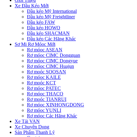
Giới Thiệu
Xe Đầu Kéo Mới
Đầu kéo Mỹ International
Đầu kéo Mỹ Freightliner
Đầu kéo FAW
Đầu kéo HOWO
Đầu kéo SHACMAN
Đầu kéo Các Hãng Khác
Sơ Mi Rơ Móoc Mới
Rơ móoc ASEAN
Rơ móoc CIMC Dongguan
Rơ móoc CIMC Dongyue
Rơ móoc CIMC Huajun
Rơ moóc SOOSAN
Rơ móoc KAILE
Rơ moóc KCT
Rơ móoc PATEC
Rơ móoc THACO
Rơ moóc TIANRUI
Rơ móoc XINHONGDONG
Rơ móoc YUNLI
Rơ móoc Các Hãng Khác
Xe Tải VAN
Xe Chuyên Dụng
Sản Phẩm Thanh Lý