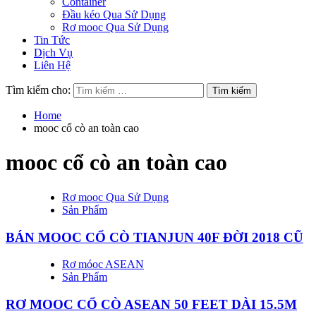
Container
Đầu kéo Qua Sử Dụng
Rơ mooc Qua Sử Dụng
Tin Tức
Dịch Vụ
Liên Hệ
Tìm kiếm cho:
Home
mooc cổ cò an toàn cao
mooc cổ cò an toàn cao
Rơ mooc Qua Sử Dụng
Sản Phẩm
BÁN MOOC CỔ CÒ TIANJUN 40F ĐỜI 2018 CŨ
Rơ móoc ASEAN
Sản Phẩm
RƠ MOOC CỔ CÒ ASEAN 50 FEET DÀI 15.5M