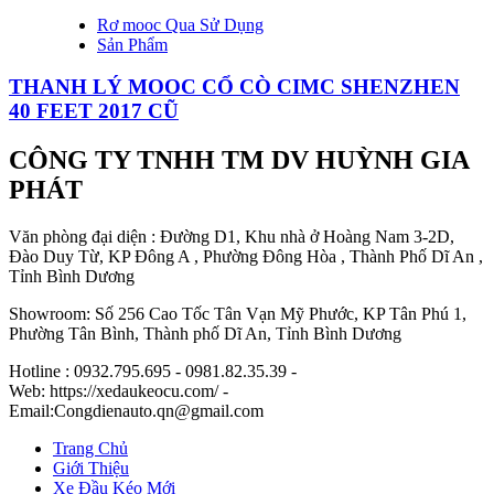
Rơ mooc Qua Sử Dụng
Sản Phẩm
THANH LÝ MOOC CỔ CÒ CIMC SHENZHEN
40 FEET 2017 CŨ
CÔNG TY TNHH TM DV HUỲNH GIA
PHÁT
Văn phòng đại diện : Đường D1, Khu nhà ở Hoàng Nam 3-2D,
Đào Duy Từ, KP Đông A , Phường Đông Hòa , Thành Phố Dĩ An ,
Tỉnh Bình Dương
Showroom: Số 256 Cao Tốc Tân Vạn Mỹ Phước, KP Tân Phú 1,
Phường Tân Bình, Thành phố Dĩ An, Tỉnh Bình Dương
Hotline : 0932.795.695 - 0981.82.35.39 -
Web: https://xedaukeocu.com/ -
Email:Congdienauto.qn@gmail.com
Trang Chủ
Giới Thiệu
Xe Đầu Kéo Mới