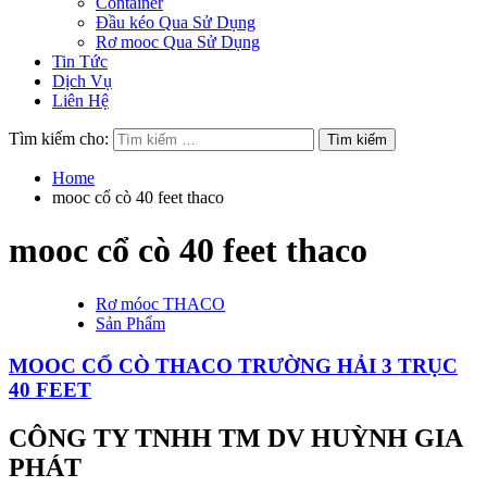
Container
Đầu kéo Qua Sử Dụng
Rơ mooc Qua Sử Dụng
Tin Tức
Dịch Vụ
Liên Hệ
Tìm kiếm cho:
Home
mooc cổ cò 40 feet thaco
mooc cổ cò 40 feet thaco
Rơ móoc THACO
Sản Phẩm
MOOC CỔ CÒ THACO TRƯỜNG HẢI 3 TRỤC
40 FEET
CÔNG TY TNHH TM DV HUỲNH GIA
PHÁT