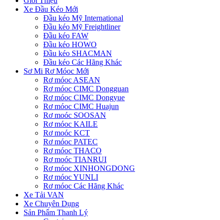
Giới Thiệu
Xe Đầu Kéo Mới
Đầu kéo Mỹ International
Đầu kéo Mỹ Freightliner
Đầu kéo FAW
Đầu kéo HOWO
Đầu kéo SHACMAN
Đầu kéo Các Hãng Khác
Sơ Mi Rơ Móoc Mới
Rơ móoc ASEAN
Rơ móoc CIMC Dongguan
Rơ móoc CIMC Dongyue
Rơ móoc CIMC Huajun
Rơ moóc SOOSAN
Rơ móoc KAILE
Rơ moóc KCT
Rơ móoc PATEC
Rơ móoc THACO
Rơ moóc TIANRUI
Rơ móoc XINHONGDONG
Rơ móoc YUNLI
Rơ móoc Các Hãng Khác
Xe Tải VAN
Xe Chuyên Dụng
Sản Phẩm Thanh Lý