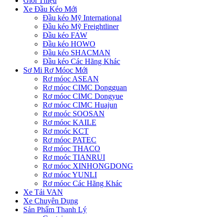
Giới Thiệu
Xe Đầu Kéo Mới
Đầu kéo Mỹ International
Đầu kéo Mỹ Freightliner
Đầu kéo FAW
Đầu kéo HOWO
Đầu kéo SHACMAN
Đầu kéo Các Hãng Khác
Sơ Mi Rơ Móoc Mới
Rơ móoc ASEAN
Rơ móoc CIMC Dongguan
Rơ móoc CIMC Dongyue
Rơ móoc CIMC Huajun
Rơ moóc SOOSAN
Rơ móoc KAILE
Rơ moóc KCT
Rơ móoc PATEC
Rơ móoc THACO
Rơ moóc TIANRUI
Rơ móoc XINHONGDONG
Rơ móoc YUNLI
Rơ móoc Các Hãng Khác
Xe Tải VAN
Xe Chuyên Dụng
Sản Phẩm Thanh Lý