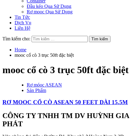
Container
Đầu kéo Qua Sử Dụng
Rơ mooc Qua Sử Dụng
Tin Tức
Dịch Vụ
Liên Hệ
Tìm kiếm cho:
Home
mooc cổ cò 3 trục 50ft đặc biệt
mooc cổ cò 3 trục 50ft đặc biệt
Rơ móoc ASEAN
Sản Phẩm
RƠ MOOC CỔ CÒ ASEAN 50 FEET DÀI 15.5M
CÔNG TY TNHH TM DV HUỲNH GIA
PHÁT