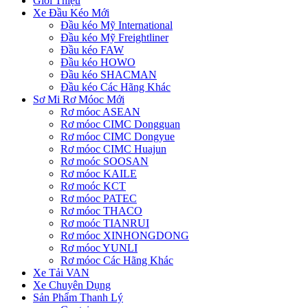
Giới Thiệu
Xe Đầu Kéo Mới
Đầu kéo Mỹ International
Đầu kéo Mỹ Freightliner
Đầu kéo FAW
Đầu kéo HOWO
Đầu kéo SHACMAN
Đầu kéo Các Hãng Khác
Sơ Mi Rơ Móoc Mới
Rơ móoc ASEAN
Rơ móoc CIMC Dongguan
Rơ móoc CIMC Dongyue
Rơ móoc CIMC Huajun
Rơ moóc SOOSAN
Rơ móoc KAILE
Rơ moóc KCT
Rơ móoc PATEC
Rơ móoc THACO
Rơ moóc TIANRUI
Rơ móoc XINHONGDONG
Rơ móoc YUNLI
Rơ móoc Các Hãng Khác
Xe Tải VAN
Xe Chuyên Dụng
Sản Phẩm Thanh Lý