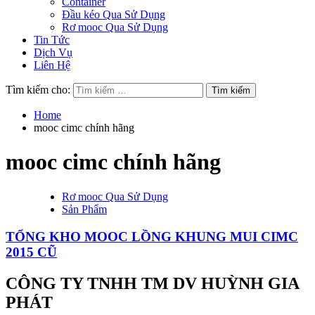
Container
Đầu kéo Qua Sử Dụng
Rơ mooc Qua Sử Dụng
Tin Tức
Dịch Vụ
Liên Hệ
Tìm kiếm cho:
Home
mooc cimc chính hãng
mooc cimc chính hãng
Rơ mooc Qua Sử Dụng
Sản Phẩm
TỔNG KHO MOOC LỒNG KHUNG MUI CIMC
2015 CŨ
CÔNG TY TNHH TM DV HUỲNH GIA
PHÁT