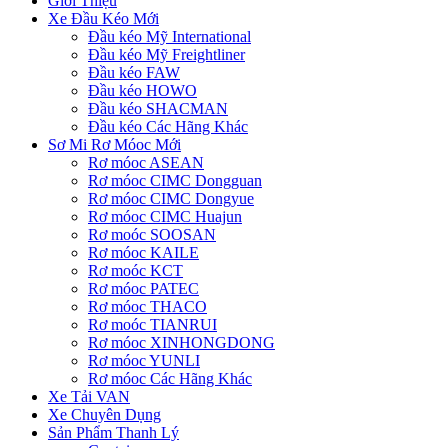
Giới Thiệu
Xe Đầu Kéo Mới
Đầu kéo Mỹ International
Đầu kéo Mỹ Freightliner
Đầu kéo FAW
Đầu kéo HOWO
Đầu kéo SHACMAN
Đầu kéo Các Hãng Khác
Sơ Mi Rơ Móoc Mới
Rơ móoc ASEAN
Rơ móoc CIMC Dongguan
Rơ móoc CIMC Dongyue
Rơ móoc CIMC Huajun
Rơ moóc SOOSAN
Rơ móoc KAILE
Rơ moóc KCT
Rơ móoc PATEC
Rơ móoc THACO
Rơ moóc TIANRUI
Rơ móoc XINHONGDONG
Rơ móoc YUNLI
Rơ móoc Các Hãng Khác
Xe Tải VAN
Xe Chuyên Dụng
Sản Phẩm Thanh Lý