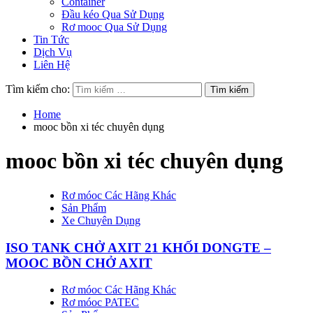
Container
Đầu kéo Qua Sử Dụng
Rơ mooc Qua Sử Dụng
Tin Tức
Dịch Vụ
Liên Hệ
Tìm kiếm cho:
Home
mooc bồn xi téc chuyên dụng
mooc bồn xi téc chuyên dụng
Rơ móoc Các Hãng Khác
Sản Phẩm
Xe Chuyên Dụng
ISO TANK CHỞ AXIT 21 KHỐI DONGTE –
MOOC BỒN CHỞ AXIT
Rơ móoc Các Hãng Khác
Rơ móoc PATEC