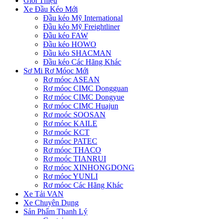
Giới Thiệu
Xe Đầu Kéo Mới
Đầu kéo Mỹ International
Đầu kéo Mỹ Freightliner
Đầu kéo FAW
Đầu kéo HOWO
Đầu kéo SHACMAN
Đầu kéo Các Hãng Khác
Sơ Mi Rơ Móoc Mới
Rơ móoc ASEAN
Rơ móoc CIMC Dongguan
Rơ móoc CIMC Dongyue
Rơ móoc CIMC Huajun
Rơ moóc SOOSAN
Rơ móoc KAILE
Rơ moóc KCT
Rơ móoc PATEC
Rơ móoc THACO
Rơ moóc TIANRUI
Rơ móoc XINHONGDONG
Rơ móoc YUNLI
Rơ móoc Các Hãng Khác
Xe Tải VAN
Xe Chuyên Dụng
Sản Phẩm Thanh Lý