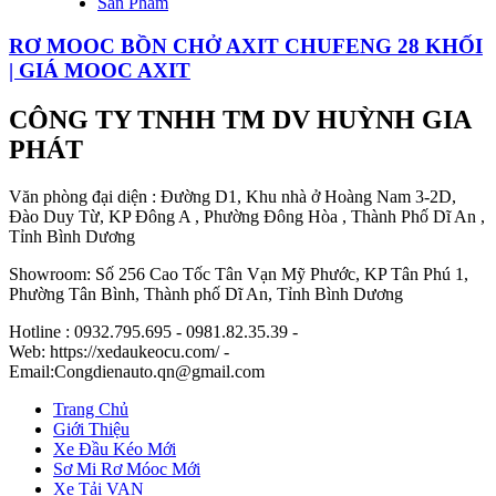
Sản Phẩm
RƠ MOOC BỒN CHỞ AXIT CHUFENG 28 KHỐI
| GIÁ MOOC AXIT
CÔNG TY TNHH TM DV HUỲNH GIA
PHÁT
Văn phòng đại diện : Đường D1, Khu nhà ở Hoàng Nam 3-2D,
Đào Duy Từ, KP Đông A , Phường Đông Hòa , Thành Phố Dĩ An ,
Tỉnh Bình Dương
Showroom: Số 256 Cao Tốc Tân Vạn Mỹ Phước, KP Tân Phú 1,
Phường Tân Bình, Thành phố Dĩ An, Tỉnh Bình Dương
Hotline : 0932.795.695 - 0981.82.35.39 -
Web: https://xedaukeocu.com/ -
Email:Congdienauto.qn@gmail.com
Trang Chủ
Giới Thiệu
Xe Đầu Kéo Mới
Sơ Mi Rơ Móoc Mới
Xe Tải VAN