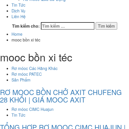
Tin Tức
Dịch Vụ
Liên Hệ
Tìm kiếm cho:
Home
mooc bồn xi téc
mooc bồn xi téc
Rơ móoc Các Hãng Khác
Rơ móoc PATEC
Sản Phẩm
RƠ MOOC BỒN CHỞ AXIT CHUFENG
28 KHỐI | GIÁ MOOC AXIT
Rơ móoc CIMC Huajun
Tin Tức
TỔNG HỢP RƠ MOOC CIMC HUAJUN |