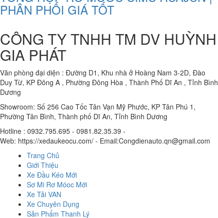
PHÂN PHỐI GIÁ TỐT
CÔNG TY TNHH TM DV HUỲNH
GIA PHÁT
Văn phòng đại diện : Đường D1, Khu nhà ở Hoàng Nam 3-2D, Đào
Duy Từ, KP Đông A , Phường Đông Hòa , Thành Phố Dĩ An , Tỉnh Bình
Dương
Showroom: Số 256 Cao Tốc Tân Vạn Mỹ Phước, KP Tân Phú 1,
Phường Tân Bình, Thành phố Dĩ An, Tỉnh Bình Dương
Hotline : 0932.795.695 - 0981.82.35.39 -
Web: https://xedaukeocu.com/ - Email:Congdienauto.qn@gmail.com
Trang Chủ
Giới Thiệu
Xe Đầu Kéo Mới
Sơ Mi Rơ Móoc Mới
Xe Tải VAN
Xe Chuyên Dụng
Sản Phẩm Thanh Lý