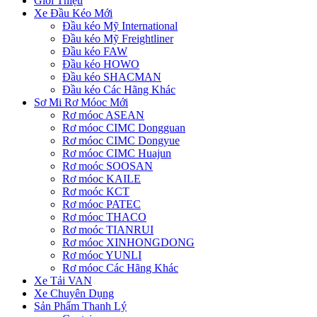
Giới Thiệu
Xe Đầu Kéo Mới
Đầu kéo Mỹ International
Đầu kéo Mỹ Freightliner
Đầu kéo FAW
Đầu kéo HOWO
Đầu kéo SHACMAN
Đầu kéo Các Hãng Khác
Sơ Mi Rơ Móoc Mới
Rơ móoc ASEAN
Rơ móoc CIMC Dongguan
Rơ móoc CIMC Dongyue
Rơ móoc CIMC Huajun
Rơ moóc SOOSAN
Rơ móoc KAILE
Rơ moóc KCT
Rơ móoc PATEC
Rơ móoc THACO
Rơ moóc TIANRUI
Rơ móoc XINHONGDONG
Rơ móoc YUNLI
Rơ móoc Các Hãng Khác
Xe Tải VAN
Xe Chuyên Dụng
Sản Phẩm Thanh Lý