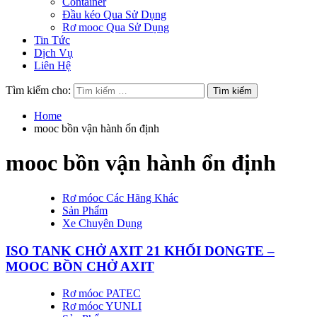
Container
Đầu kéo Qua Sử Dụng
Rơ mooc Qua Sử Dụng
Tin Tức
Dịch Vụ
Liên Hệ
Tìm kiếm cho:
Home
mooc bồn vận hành ổn định
mooc bồn vận hành ổn định
Rơ móoc Các Hãng Khác
Sản Phẩm
Xe Chuyên Dụng
ISO TANK CHỞ AXIT 21 KHỐI DONGTE –
MOOC BỒN CHỞ AXIT
Rơ móoc PATEC
Rơ móoc YUNLI