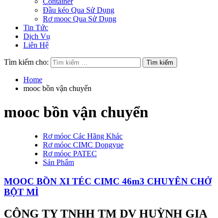
Container
Đầu kéo Qua Sử Dụng
Rơ mooc Qua Sử Dụng
Tin Tức
Dịch Vụ
Liên Hệ
Tìm kiếm cho:
Home
mooc bồn vận chuyển
mooc bồn vận chuyển
Rơ móoc Các Hãng Khác
Rơ móoc CIMC Dongyue
Rơ móoc PATEC
Sản Phẩm
MOOC BỒN XI TÉC CIMC 46m3 CHUYÊN CHỞ
BỘT MÌ
CÔNG TY TNHH TM DV HUỲNH GIA