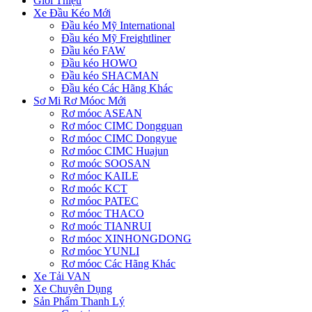
Giới Thiệu
Xe Đầu Kéo Mới
Đầu kéo Mỹ International
Đầu kéo Mỹ Freightliner
Đầu kéo FAW
Đầu kéo HOWO
Đầu kéo SHACMAN
Đầu kéo Các Hãng Khác
Sơ Mi Rơ Móoc Mới
Rơ móoc ASEAN
Rơ móoc CIMC Dongguan
Rơ móoc CIMC Dongyue
Rơ móoc CIMC Huajun
Rơ moóc SOOSAN
Rơ móoc KAILE
Rơ moóc KCT
Rơ móoc PATEC
Rơ móoc THACO
Rơ moóc TIANRUI
Rơ móoc XINHONGDONG
Rơ móoc YUNLI
Rơ móoc Các Hãng Khác
Xe Tải VAN
Xe Chuyên Dụng
Sản Phẩm Thanh Lý