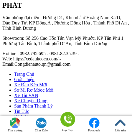
PHÁT
Văn phòng đại diện : Đường D1, Khu nhà ở Hoàng Nam 3-2D,
Đào Duy Từ, KP Đông A , Phường Đông Hòa , Thành Phố Dĩ An ,
Tỉnh Bình Dương
Showroom: Số 256 Cao Tốc Tân Vạn Mỹ Phước, KP Tân Phú 1,
Phường Tân Bình, Thành phố Dĩ An, Tỉnh Bình Dương
Hotline : 0932.795.695 - 0981.82.35.39 -
Web: https://xedaukeocu.com/ -
Email:Congdienauto.qn@gmail.com
Trang Chủ
Giới Thiệu
Xe Đầu Kéo Mới
Sơ Mi Rơ Móoc Mới
Xe Tải VAN
Xe Chuyên Dụng
Sản Phẩm Thanh Lý
Tin Tức
Dịch Vụ
Liên Hệ
Gọi điện
Tìm đường
Chat Zalo
Facebook
Lên trên
Ô Tô Huỳnh Gia Phát
|
Xe Đầu Kéo Mỹ
by Huỳnh Gia Phát.