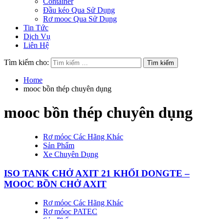
Container
Đầu kéo Qua Sử Dụng
Rơ mooc Qua Sử Dụng
Tin Tức
Dịch Vụ
Liên Hệ
Tìm kiếm cho:
Home
mooc bồn thép chuyên dụng
mooc bồn thép chuyên dụng
Rơ móoc Các Hãng Khác
Sản Phẩm
Xe Chuyên Dụng
ISO TANK CHỞ AXIT 21 KHỐI DONGTE –
MOOC BỒN CHỞ AXIT
Rơ móoc Các Hãng Khác
Rơ móoc PATEC