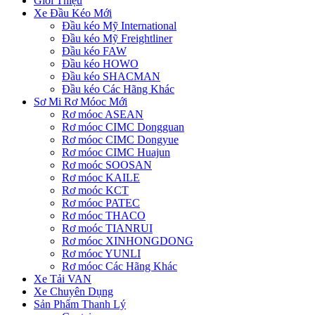
Giới Thiệu
Xe Đầu Kéo Mới
Đầu kéo Mỹ International
Đầu kéo Mỹ Freightliner
Đầu kéo FAW
Đầu kéo HOWO
Đầu kéo SHACMAN
Đầu kéo Các Hãng Khác
Sơ Mi Rơ Móoc Mới
Rơ móoc ASEAN
Rơ móoc CIMC Dongguan
Rơ móoc CIMC Dongyue
Rơ móoc CIMC Huajun
Rơ moóc SOOSAN
Rơ móoc KAILE
Rơ moóc KCT
Rơ móoc PATEC
Rơ móoc THACO
Rơ moóc TIANRUI
Rơ móoc XINHONGDONG
Rơ móoc YUNLI
Rơ móoc Các Hãng Khác
Xe Tải VAN
Xe Chuyên Dụng
Sản Phẩm Thanh Lý