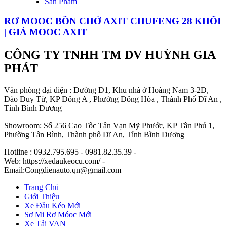
Sản Phẩm
RƠ MOOC BỒN CHỞ AXIT CHUFENG 28 KHỐI
| GIÁ MOOC AXIT
CÔNG TY TNHH TM DV HUỲNH GIA
PHÁT
Văn phòng đại diện : Đường D1, Khu nhà ở Hoàng Nam 3-2D,
Đào Duy Từ, KP Đông A , Phường Đông Hòa , Thành Phố Dĩ An ,
Tỉnh Bình Dương
Showroom: Số 256 Cao Tốc Tân Vạn Mỹ Phước, KP Tân Phú 1,
Phường Tân Bình, Thành phố Dĩ An, Tỉnh Bình Dương
Hotline : 0932.795.695 - 0981.82.35.39 -
Web: https://xedaukeocu.com/ -
Email:Congdienauto.qn@gmail.com
Trang Chủ
Giới Thiệu
Xe Đầu Kéo Mới
Sơ Mi Rơ Móoc Mới
Xe Tải VAN