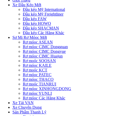
Giới Thiệu
Xe Đầu Kéo Mới
Đầu kéo Mỹ International
Đầu kéo Mỹ Freightliner
Đầu kéo FAW
Đầu kéo HOWO
Đầu kéo SHACMAN
Đầu kéo Các Hãng Khác
Sơ Mi Rơ Móoc Mới
Rơ móoc ASEAN
Rơ móoc CIMC Dongguan
Rơ móoc CIMC Dongyue
Rơ móoc CIMC Huajun
Rơ moóc SOOSAN
Rơ móoc KAILE
Rơ moóc KCT
Rơ móoc PATEC
Rơ móoc THACO
Rơ moóc TIANRUI
Rơ móoc XINHONGDONG
Rơ móoc YUNLI
Rơ móoc Các Hãng Khác
Xe Tải VAN
Xe Chuyên Dụng
Sản Phẩm Thanh Lý