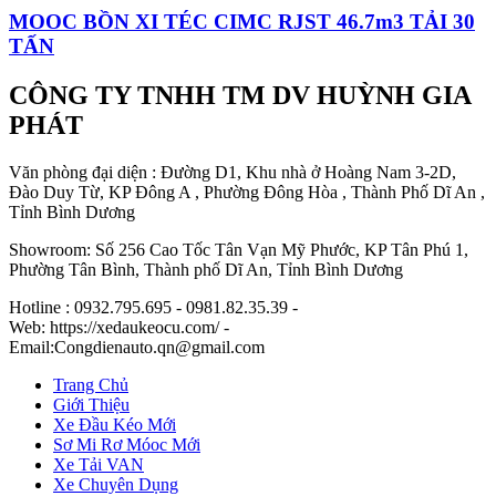
MOOC BỒN XI TÉC CIMC RJST 46.7m3 TẢI 30
TẤN
CÔNG TY TNHH TM DV HUỲNH GIA
PHÁT
Văn phòng đại diện : Đường D1, Khu nhà ở Hoàng Nam 3-2D,
Đào Duy Từ, KP Đông A , Phường Đông Hòa , Thành Phố Dĩ An ,
Tỉnh Bình Dương
Showroom: Số 256 Cao Tốc Tân Vạn Mỹ Phước, KP Tân Phú 1,
Phường Tân Bình, Thành phố Dĩ An, Tỉnh Bình Dương
Hotline : 0932.795.695 - 0981.82.35.39 -
Web: https://xedaukeocu.com/ -
Email:Congdienauto.qn@gmail.com
Trang Chủ
Giới Thiệu
Xe Đầu Kéo Mới
Sơ Mi Rơ Móoc Mới
Xe Tải VAN
Xe Chuyên Dụng