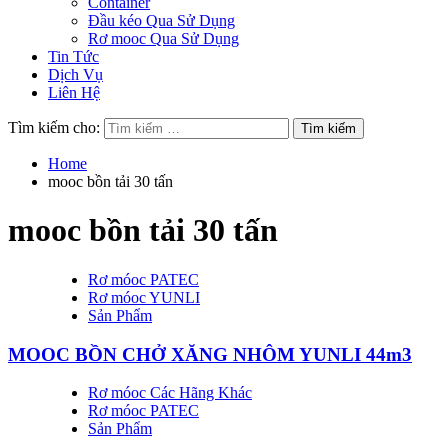
Container
Đầu kéo Qua Sử Dụng
Rơ mooc Qua Sử Dụng
Tin Tức
Dịch Vụ
Liên Hệ
Tìm kiếm cho:
Home
mooc bồn tải 30 tấn
mooc bồn tải 30 tấn
Rơ móoc PATEC
Rơ móoc YUNLI
Sản Phẩm
MOOC BỒN CHỞ XĂNG NHÔM YUNLI 44m3
Rơ móoc Các Hãng Khác
Rơ móoc PATEC
Sản Phẩm