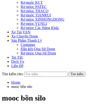
Rơ moóc KCT
Rơ móoc PATEC
Rơ móoc THACO
Rơ moóc TIANRUI
Rơ móoc XINHONGDONG
Rơ móoc YUNLI
Rơ móoc Các Hãng Khác
Xe Tải VAN
Xe Chuyên Dụng
Sản Phẩm Thanh Lý
Container
Đầu kéo Qua Sử Dụng
Rơ mooc Qua Sử Dụng
Tin Tức
Dịch Vụ
Liên Hệ
Tìm kiếm cho:
Home
mooc bồn silo
mooc bồn silo