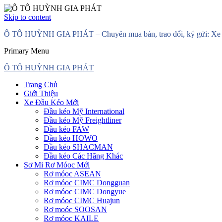
Skip to content
Ô TÔ HUỲNH GIA PHÁT – Chuyên mua bán, trao đổi, ký gửi: Xe đầ
Primary Menu
Ô TÔ HUỲNH GIA PHÁT
Trang Chủ
Giới Thiệu
Xe Đầu Kéo Mới
Đầu kéo Mỹ International
Đầu kéo Mỹ Freightliner
Đầu kéo FAW
Đầu kéo HOWO
Đầu kéo SHACMAN
Đầu kéo Các Hãng Khác
Sơ Mi Rơ Móoc Mới
Rơ móoc ASEAN
Rơ móoc CIMC Dongguan
Rơ móoc CIMC Dongyue
Rơ móoc CIMC Huajun
Rơ moóc SOOSAN
Rơ móoc KAILE