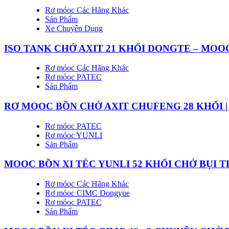
Rơ móoc Các Hãng Khác
Sản Phẩm
Xe Chuyên Dụng
ISO TANK CHỞ AXIT 21 KHỐI DONGTE – MOO
Rơ móoc Các Hãng Khác
Rơ móoc PATEC
Sản Phẩm
RƠ MOOC BỒN CHỞ AXIT CHUFENG 28 KHỐI |
Rơ móoc PATEC
Rơ móoc YUNLI
Sản Phẩm
MOOC BỒN XI TÉC YUNLI 52 KHỐI CHỞ BỤI 
Rơ móoc Các Hãng Khác
Rơ móoc CIMC Dongyue
Rơ móoc PATEC
Sản Phẩm