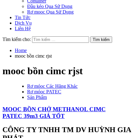
Container
Đầu kéo Qua Sử Dụng
Rơ mooc Qua Sử Dụng
Tin Tức
Dịch Vụ
Liên Hệ
Tìm kiếm cho:
Home
mooc bồn cimc rjst
mooc bồn cimc rjst
Rơ móoc Các Hãng Khác
Rơ móoc PATEC
Sản Phẩm
MOOC BỒN CHỞ METHANOL CIMC
PATEC 39m3 GIÁ TỐT
CÔNG TY TNHH TM DV HUỲNH GIA
PHÁT