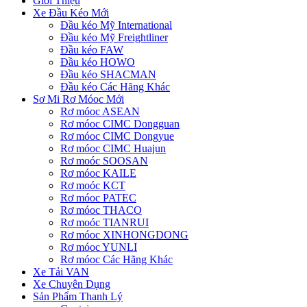
Giới Thiệu
Xe Đầu Kéo Mới
Đầu kéo Mỹ International
Đầu kéo Mỹ Freightliner
Đầu kéo FAW
Đầu kéo HOWO
Đầu kéo SHACMAN
Đầu kéo Các Hãng Khác
Sơ Mi Rơ Móoc Mới
Rơ móoc ASEAN
Rơ móoc CIMC Dongguan
Rơ móoc CIMC Dongyue
Rơ móoc CIMC Huajun
Rơ moóc SOOSAN
Rơ móoc KAILE
Rơ moóc KCT
Rơ móoc PATEC
Rơ móoc THACO
Rơ moóc TIANRUI
Rơ móoc XINHONGDONG
Rơ móoc YUNLI
Rơ móoc Các Hãng Khác
Xe Tải VAN
Xe Chuyên Dụng
Sản Phẩm Thanh Lý