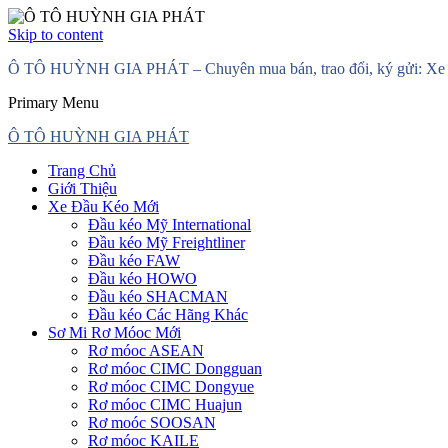
Skip to content
Ô TÔ HUỲNH GIA PHÁT – Chuyên mua bán, trao đổi, ký gửi: Xe đầ
Primary Menu
Ô TÔ HUỲNH GIA PHÁT
Trang Chủ
Giới Thiệu
Xe Đầu Kéo Mới
Đầu kéo Mỹ International
Đầu kéo Mỹ Freightliner
Đầu kéo FAW
Đầu kéo HOWO
Đầu kéo SHACMAN
Đầu kéo Các Hãng Khác
Sơ Mi Rơ Móoc Mới
Rơ móoc ASEAN
Rơ móoc CIMC Dongguan
Rơ móoc CIMC Dongyue
Rơ móoc CIMC Huajun
Rơ moóc SOOSAN
Rơ móoc KAILE