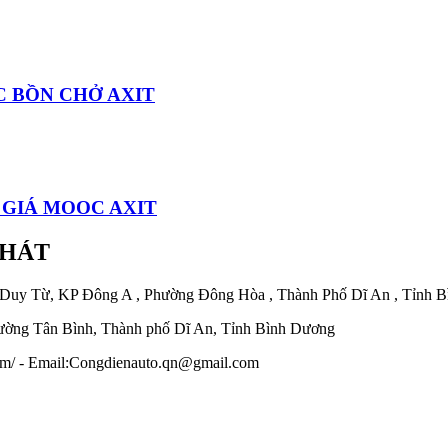
C BỒN CHỞ AXIT
 GIÁ MOOC AXIT
PHÁT
 Duy Từ, KP Đông A , Phường Đông Hòa , Thành Phố Dĩ An , Tỉnh 
ờng Tân Bình, Thành phố Dĩ An, Tỉnh Bình Dương
.com/ - Email:Congdienauto.qn@gmail.com