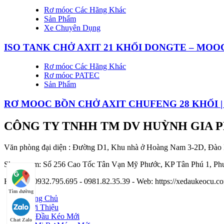
Rơ móoc Các Hãng Khác
Sản Phẩm
Xe Chuyên Dụng
ISO TANK CHỞ AXIT 21 KHỐI DONGTE – MOO
Rơ móoc Các Hãng Khác
Rơ móoc PATEC
Sản Phẩm
RƠ MOOC BỒN CHỞ AXIT CHUFENG 28 KHỐI |
CÔNG TY TNHH TM DV HUỲNH GIA 
Văn phòng đại diện : Đường D1, Khu nhà ở Hoàng Nam 3-2D, Đào
Showroom: Số 256 Cao Tốc Tân Vạn Mỹ Phước, KP Tân Phú 1, Phư
Hotline : 0932.795.695 - 0981.82.35.39 - Web: https://xedaukeocu
Tìm đường
Trang Chủ
Giới Thiệu
Xe Đầu Kéo Mới
Chat Zalo