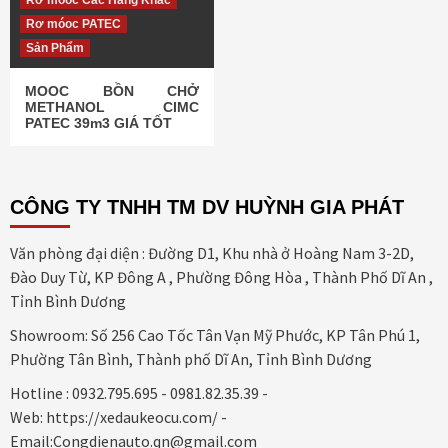
Rơ móoc Các Hãng Khác
Rơ móoc PATEC
Sản Phẩm
MOOC BỒN CHỞ
METHANOL CIMC
PATEC 39m3 GIÁ TỐT
CÔNG TY TNHH TM DV HUỲNH GIA PHÁT
Văn phòng đại diện : Đường D1, Khu nhà ở Hoàng Nam 3-2D,
Đào Duy Từ, KP Đông A , Phường Đông Hòa , Thành Phố Dĩ An ,
Tỉnh Bình Dương
Showroom: Số 256 Cao Tốc Tân Vạn Mỹ Phước, KP Tân Phú 1,
Phường Tân Bình, Thành phố Dĩ An, Tỉnh Bình Dương
Hotline : 0932.795.695 - 0981.82.35.39 -
Web: https://xedaukeocu.com/ -
Email:Congdienauto.qn@gmail.com