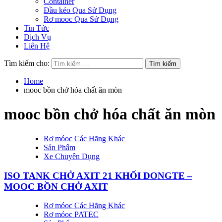
Container
Đầu kéo Qua Sử Dụng
Rơ mooc Qua Sử Dụng
Tin Tức
Dịch Vụ
Liên Hệ
Tìm kiếm cho:
Home
mooc bồn chở hóa chất ăn mòn
mooc bồn chở hóa chất ăn mòn
Rơ móoc Các Hãng Khác
Sản Phẩm
Xe Chuyên Dụng
ISO TANK CHỞ AXIT 21 KHỐI DONGTE –
MOOC BỒN CHỞ AXIT
Rơ móoc Các Hãng Khác
Rơ móoc PATEC