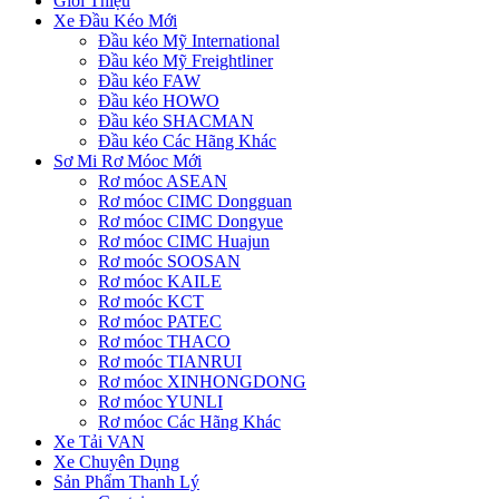
Giới Thiệu
Xe Đầu Kéo Mới
Đầu kéo Mỹ International
Đầu kéo Mỹ Freightliner
Đầu kéo FAW
Đầu kéo HOWO
Đầu kéo SHACMAN
Đầu kéo Các Hãng Khác
Sơ Mi Rơ Móoc Mới
Rơ móoc ASEAN
Rơ móoc CIMC Dongguan
Rơ móoc CIMC Dongyue
Rơ móoc CIMC Huajun
Rơ moóc SOOSAN
Rơ móoc KAILE
Rơ moóc KCT
Rơ móoc PATEC
Rơ móoc THACO
Rơ moóc TIANRUI
Rơ móoc XINHONGDONG
Rơ móoc YUNLI
Rơ móoc Các Hãng Khác
Xe Tải VAN
Xe Chuyên Dụng
Sản Phẩm Thanh Lý