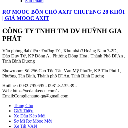
Sản Phẩm
RƠ MOOC BỒN CHỞ AXIT CHUFENG 28 KHỐI
| GIÁ MOOC AXIT
CÔNG TY TNHH TM DV HUỲNH GIA
PHÁT
Văn phòng đại diện : Đường D1, Khu nhà ở Hoàng Nam 3-2D,
Đào Duy Từ, KP Đông A , Phường Đông Hòa , Thành Phố Dĩ An ,
Tỉnh Bình Dương
Showroom: Số 256 Cao Tốc Tân Vạn Mỹ Phước, KP Tân Phú 1,
Phường Tân Bình, Thành phố Dĩ An, Tỉnh Bình Dương
Hotline : 0932.795.695 - 0981.82.35.39 -
Web: https://xedaukeocu.com/ -
Email:Congdienauto.qn@gmail.com
Trang Chủ
Giới Thiệu
Xe Đầu Kéo Mới
Sơ Mi Rơ Móoc Mới
Xe Tải VAN