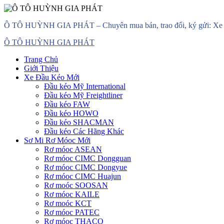
Skip
Ô TÔ HUỲNH GIA PHÁT – Chuyên mua bán, trao đổi, ký gửi: Xe đầ
to
content
Primary
Ô TÔ HUỲNH GIA PHÁT
Menu
Trang Chủ
Giới Thiệu
Xe Đầu Kéo Mới
Đầu kéo Mỹ International
Đầu kéo Mỹ Freightliner
Đầu kéo FAW
Đầu kéo HOWO
Đầu kéo SHACMAN
Đầu kéo Các Hãng Khác
Sơ Mi Rơ Móoc Mới
Rơ móoc ASEAN
Rơ móoc CIMC Dongguan
Rơ móoc CIMC Dongyue
Rơ móoc CIMC Huajun
Rơ moóc SOOSAN
Rơ móoc KAILE
Rơ moóc KCT
Rơ móoc PATEC
Rơ móoc THACO