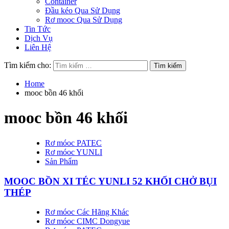
Container
Đầu kéo Qua Sử Dụng
Rơ mooc Qua Sử Dụng
Tin Tức
Dịch Vụ
Liên Hệ
Tìm kiếm cho:
Home
mooc bồn 46 khối
mooc bồn 46 khối
Rơ móoc PATEC
Rơ móoc YUNLI
Sản Phẩm
MOOC BỒN XI TÉC YUNLI 52 KHỐI CHỞ BỤI
THÉP
Rơ móoc Các Hãng Khác
Rơ móoc CIMC Dongyue