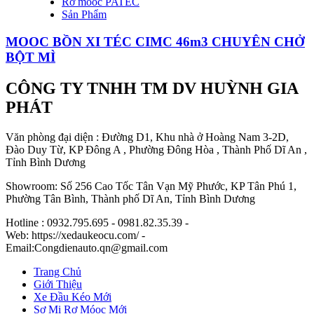
Rơ móoc PATEC
Sản Phẩm
MOOC BỒN XI TÉC CIMC 46m3 CHUYÊN CHỞ
BỘT MÌ
CÔNG TY TNHH TM DV HUỲNH GIA
PHÁT
Văn phòng đại diện : Đường D1, Khu nhà ở Hoàng Nam 3-2D,
Đào Duy Từ, KP Đông A , Phường Đông Hòa , Thành Phố Dĩ An ,
Tỉnh Bình Dương
Showroom: Số 256 Cao Tốc Tân Vạn Mỹ Phước, KP Tân Phú 1,
Phường Tân Bình, Thành phố Dĩ An, Tỉnh Bình Dương
Hotline : 0932.795.695 - 0981.82.35.39 -
Web: https://xedaukeocu.com/ -
Email:Congdienauto.qn@gmail.com
Trang Chủ
Giới Thiệu
Xe Đầu Kéo Mới
Sơ Mi Rơ Móoc Mới