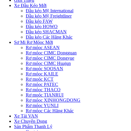
Giới Thiệu
Xe Đầu Kéo Mới
Đầu kéo Mỹ International
Đầu kéo Mỹ Freightliner
Đầu kéo FAW
Đầu kéo HOWO
Đầu kéo SHACMAN
Đầu kéo Các Hãng Khác
Sơ Mi Rơ Móoc Mới
Rơ móoc ASEAN
Rơ móoc CIMC Dongguan
Rơ móoc CIMC Dongyue
Rơ móoc CIMC Huajun
Rơ moóc SOOSAN
Rơ móoc KAILE
Rơ moóc KCT
Rơ móoc PATEC
Rơ móoc THACO
Rơ moóc TIANRUI
Rơ móoc XINHONGDONG
Rơ móoc YUNLI
Rơ móoc Các Hãng Khác
Xe Tải VAN
Xe Chuyên Dụng
Sản Phẩm Thanh Lý