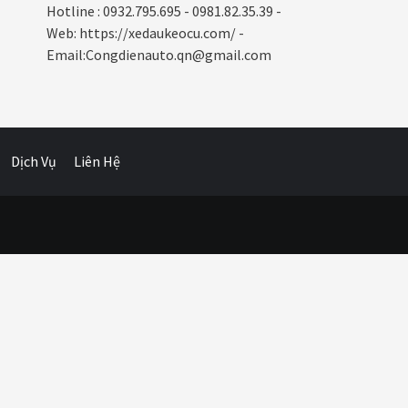
Hotline : 0932.795.695 - 0981.82.35.39 -
Web: https://xedaukeocu.com/ -
Email:Congdienauto.qn@gmail.com
Dịch Vụ
Liên Hệ