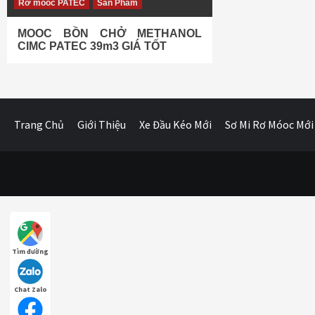
Rơ móoc PATEC
Sản Phẩm
MOOC BỒN CHỞ METHANOL
CIMC PATEC 39m3 GIÁ TỐT
Trang Chủ
Giới Thiệu
Xe Đầu Kéo Mới
Sơ Mi Rơ Móoc Mới
Tìm đường
Chat Zalo