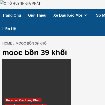
Skip
to
Trang Chủ
Giới Thiệu
Xe Đầu Kéo Mới
Sơ M
content
Liên Hệ
HOME
MOOC BỒN 39 KHỐI
mooc bồn 39 khối
Rơ móoc Các Hãng Khác