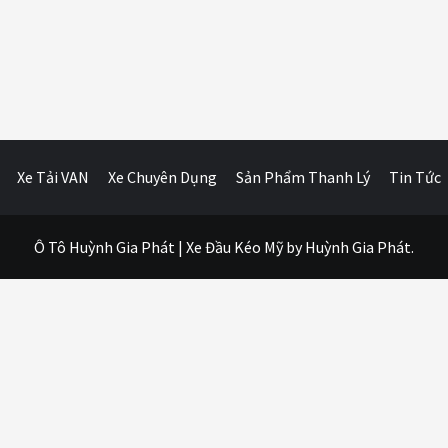
Xe Tải VAN
Xe Chuyên Dụng
Sản Phẩm Thanh Lý
Tin Tức
Ô Tô Huỳnh Gia Phát
|
Xe Đầu Kéo Mỹ
by Huỳnh Gia Phát.