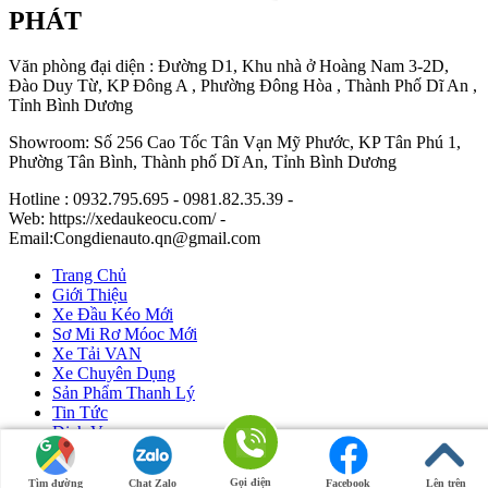
PHÁT
Văn phòng đại diện : Đường D1, Khu nhà ở Hoàng Nam 3-2D,
Đào Duy Từ, KP Đông A , Phường Đông Hòa , Thành Phố Dĩ An ,
Tỉnh Bình Dương
Showroom: Số 256 Cao Tốc Tân Vạn Mỹ Phước, KP Tân Phú 1,
Phường Tân Bình, Thành phố Dĩ An, Tỉnh Bình Dương
Hotline : 0932.795.695 - 0981.82.35.39 -
Web: https://xedaukeocu.com/ -
Email:Congdienauto.qn@gmail.com
Trang Chủ
Giới Thiệu
Xe Đầu Kéo Mới
Sơ Mi Rơ Móoc Mới
Xe Tải VAN
Xe Chuyên Dụng
Sản Phẩm Thanh Lý
Tin Tức
Dịch Vụ
Liên Hệ
Gọi điện
Tìm đường
Chat Zalo
Facebook
Lên trên