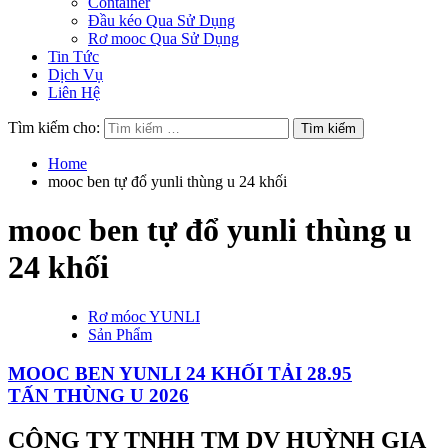
Container
Đầu kéo Qua Sử Dụng
Rơ mooc Qua Sử Dụng
Tin Tức
Dịch Vụ
Liên Hệ
Tìm kiếm cho:
Home
mooc ben tự đổ yunli thùng u 24 khối
mooc ben tự đổ yunli thùng u
24 khối
Rơ móoc YUNLI
Sản Phẩm
MOOC BEN YUNLI 24 KHỐI TẢI 28.95
TẤN THÙNG U 2026
CÔNG TY TNHH TM DV HUỲNH GIA