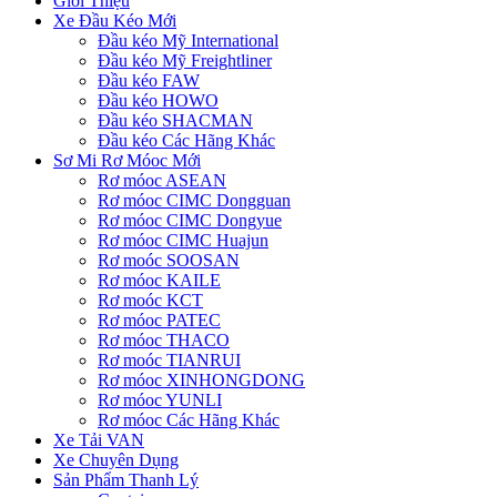
Giới Thiệu
Xe Đầu Kéo Mới
Đầu kéo Mỹ International
Đầu kéo Mỹ Freightliner
Đầu kéo FAW
Đầu kéo HOWO
Đầu kéo SHACMAN
Đầu kéo Các Hãng Khác
Sơ Mi Rơ Móoc Mới
Rơ móoc ASEAN
Rơ móoc CIMC Dongguan
Rơ móoc CIMC Dongyue
Rơ móoc CIMC Huajun
Rơ moóc SOOSAN
Rơ móoc KAILE
Rơ moóc KCT
Rơ móoc PATEC
Rơ móoc THACO
Rơ moóc TIANRUI
Rơ móoc XINHONGDONG
Rơ móoc YUNLI
Rơ móoc Các Hãng Khác
Xe Tải VAN
Xe Chuyên Dụng
Sản Phẩm Thanh Lý