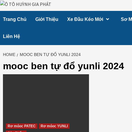
Skip
to
Trang Chủ
Giới Thiệu
Xe Đầu Kéo Mới
Sơ M
content
Liên Hệ
HOME
MOOC BEN TỰ ĐỔ YUNLI 2024
mooc ben tự đổ yunli 2024
Rơ móoc PATEC
Rơ móoc YUNLI