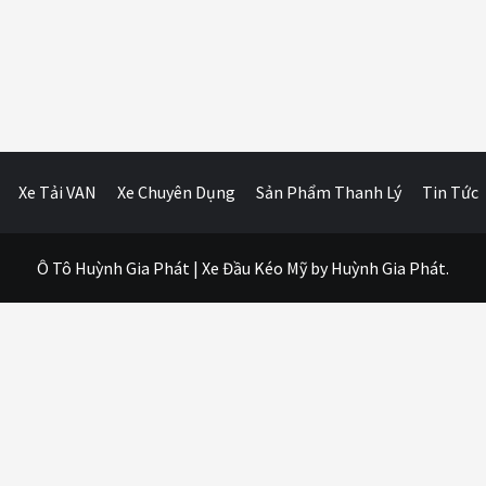
Xe Tải VAN
Xe Chuyên Dụng
Sản Phẩm Thanh Lý
Tin Tức
Ô Tô Huỳnh Gia Phát
|
Xe Đầu Kéo Mỹ
by Huỳnh Gia Phát.