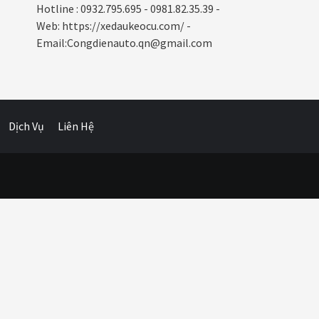
Hotline : 0932.795.695 - 0981.82.35.39 -
Web: https://xedaukeocu.com/ -
Email:Congdienauto.qn@gmail.com
Dịch Vụ
Liên Hệ