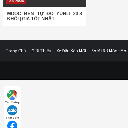
Sản Phẩm
MOOC BEN TỰ ĐỔ YUNLI 23.8
KHỐI | GIÁ TỐT NHẤT
Trang Chủ
Giới Thiệu
Xe Đầu Kéo Mới
Sơ Mi Rơ Móoc Mới
Tìm đường
Chat Zalo