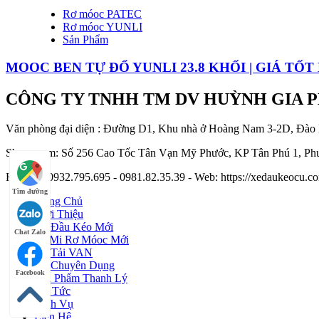
Rơ móoc PATEC
Rơ móoc YUNLI
Sản Phẩm
MOOC BEN TỰ ĐỔ YUNLI 23.8 KHỐI | GIÁ TỐT
CÔNG TY TNHH TM DV HUỲNH GIA 
Văn phòng đại diện : Đường D1, Khu nhà ở Hoàng Nam 3-2D, Đào
Showroom: Số 256 Cao Tốc Tân Vạn Mỹ Phước, KP Tân Phú 1, Phư
Hotline : 0932.795.695 - 0981.82.35.39 - Web: https://xedaukeocu
Tìm đường
Trang Chủ
Giới Thiệu
Xe Đầu Kéo Mới
Chat Zalo
Sơ Mi Rơ Móoc Mới
Xe Tải VAN
Xe Chuyên Dụng
Facebook
Sản Phẩm Thanh Lý
Tin Tức
Dịch Vụ
Liên Hệ