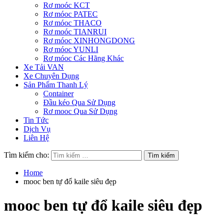
Rơ moóc KCT
Rơ móoc PATEC
Rơ móoc THACO
Rơ moóc TIANRUI
Rơ móoc XINHONGDONG
Rơ móoc YUNLI
Rơ móoc Các Hãng Khác
Xe Tải VAN
Xe Chuyên Dụng
Sản Phẩm Thanh Lý
Container
Đầu kéo Qua Sử Dụng
Rơ mooc Qua Sử Dụng
Tin Tức
Dịch Vụ
Liên Hệ
Tìm kiếm cho:
Home
mooc ben tự đổ kaile siêu đẹp
mooc ben tự đổ kaile siêu đẹp