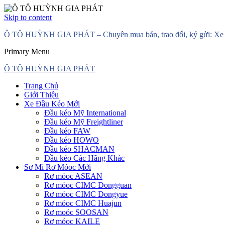
Skip to content
Ô TÔ HUỲNH GIA PHÁT – Chuyên mua bán, trao đổi, ký gửi: Xe đầ
Primary Menu
Ô TÔ HUỲNH GIA PHÁT
Trang Chủ
Giới Thiệu
Xe Đầu Kéo Mới
Đầu kéo Mỹ International
Đầu kéo Mỹ Freightliner
Đầu kéo FAW
Đầu kéo HOWO
Đầu kéo SHACMAN
Đầu kéo Các Hãng Khác
Sơ Mi Rơ Móoc Mới
Rơ móoc ASEAN
Rơ móoc CIMC Dongguan
Rơ móoc CIMC Dongyue
Rơ móoc CIMC Huajun
Rơ moóc SOOSAN
Rơ móoc KAILE