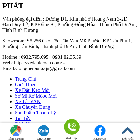
PHÁT
Văn phòng đại diện : Đường D1, Khu nhà ở Hoàng Nam 3-2D,
Đào Duy Từ, KP Đông A , Phường Đông Hòa , Thành Phố Dĩ An ,
Tỉnh Bình Dương
Showroom: Số 256 Cao Tốc Tân Vạn Mỹ Phước, KP Tân Phú 1,
Phường Tân Bình, Thành phố Dĩ An, Tỉnh Bình Dương
Hotline : 0932.795.695 - 0981.82.35.39 -
Web: https://xedaukeocu.com/ -
Email:Congdienauto.qn@gmail.com
Trang Chủ
Giới Thiệu
Xe Đầu Kéo Mới
Sơ Mi Rơ Móoc Mới
Xe Tải VAN
Xe Chuyên Dụng
Sản Phẩm Thanh Lý
Tin Tức
Dịch Vụ
Liên Hệ
Gọi điện
Tìm đường
Chat Zalo
Facebook
Lên trên