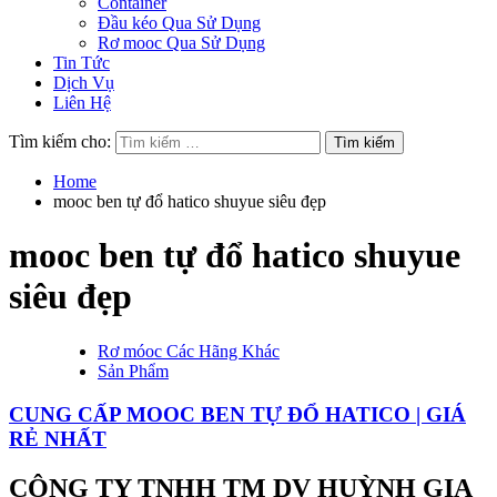
Container
Đầu kéo Qua Sử Dụng
Rơ mooc Qua Sử Dụng
Tin Tức
Dịch Vụ
Liên Hệ
Tìm kiếm cho:
Home
mooc ben tự đổ hatico shuyue siêu đẹp
mooc ben tự đổ hatico shuyue
siêu đẹp
Rơ móoc Các Hãng Khác
Sản Phẩm
CUNG CẤP MOOC BEN TỰ ĐỔ HATICO | GIÁ
RẺ NHẤT
CÔNG TY TNHH TM DV HUỲNH GIA