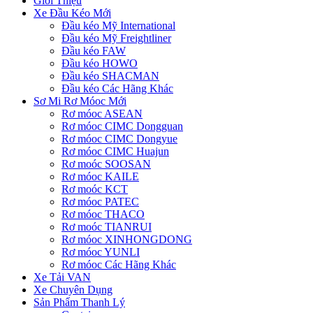
Giới Thiệu
Xe Đầu Kéo Mới
Đầu kéo Mỹ International
Đầu kéo Mỹ Freightliner
Đầu kéo FAW
Đầu kéo HOWO
Đầu kéo SHACMAN
Đầu kéo Các Hãng Khác
Sơ Mi Rơ Móoc Mới
Rơ móoc ASEAN
Rơ móoc CIMC Dongguan
Rơ móoc CIMC Dongyue
Rơ móoc CIMC Huajun
Rơ moóc SOOSAN
Rơ móoc KAILE
Rơ moóc KCT
Rơ móoc PATEC
Rơ móoc THACO
Rơ moóc TIANRUI
Rơ móoc XINHONGDONG
Rơ móoc YUNLI
Rơ móoc Các Hãng Khác
Xe Tải VAN
Xe Chuyên Dụng
Sản Phẩm Thanh Lý