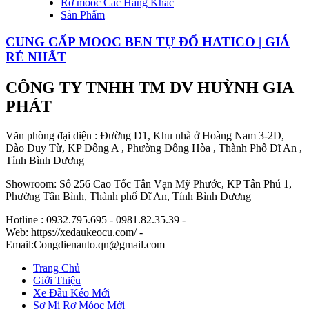
Rơ móoc Các Hãng Khác
Sản Phẩm
CUNG CẤP MOOC BEN TỰ ĐỔ HATICO | GIÁ
RẺ NHẤT
CÔNG TY TNHH TM DV HUỲNH GIA
PHÁT
Văn phòng đại diện : Đường D1, Khu nhà ở Hoàng Nam 3-2D,
Đào Duy Từ, KP Đông A , Phường Đông Hòa , Thành Phố Dĩ An ,
Tỉnh Bình Dương
Showroom: Số 256 Cao Tốc Tân Vạn Mỹ Phước, KP Tân Phú 1,
Phường Tân Bình, Thành phố Dĩ An, Tỉnh Bình Dương
Hotline : 0932.795.695 - 0981.82.35.39 -
Web: https://xedaukeocu.com/ -
Email:Congdienauto.qn@gmail.com
Trang Chủ
Giới Thiệu
Xe Đầu Kéo Mới
Sơ Mi Rơ Móoc Mới