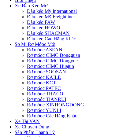
Giới Thiệu
Xe Đầu Kéo Mới
Đầu kéo Mỹ International
Đầu kéo Mỹ Freightliner
Đầu kéo FAW
Đầu kéo HOWO
Đầu kéo SHACMAN
Đầu kéo Các Hãng Khác
Sơ Mi Rơ Móoc Mới
Rơ móoc ASEAN
Rơ móoc CIMC Dongguan
Rơ móoc CIMC Dongyue
Rơ móoc CIMC Huajun
Rơ moóc SOOSAN
Rơ móoc KAILE
Rơ moóc KCT
Rơ móoc PATEC
Rơ móoc THACO
Rơ moóc TIANRUI
Rơ móoc XINHONGDONG
Rơ móoc YUNLI
Rơ móoc Các Hãng Khác
Xe Tải VAN
Xe Chuyên Dụng
Sản Phẩm Thanh Lý