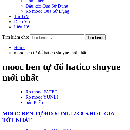
Container
Đầu kéo Qua Sử Dụng
Rơ mooc Qua Sử Dụng
Tin Tức
Dịch Vụ
Liên Hệ
Tìm kiếm cho:
Home
mooc ben tự đổ hatico shuyue mới nhất
mooc ben tự đổ hatico shuyue
mới nhất
Rơ móoc PATEC
Rơ móoc YUNLI
Sản Phẩm
MOOC BEN TỰ ĐỔ YUNLI 23.8 KHỐI | GIÁ
TỐT NHẤT