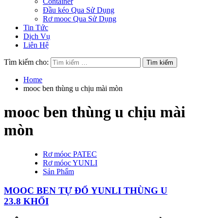
Container
Đầu kéo Qua Sử Dụng
Rơ mooc Qua Sử Dụng
Tin Tức
Dịch Vụ
Liên Hệ
Tìm kiếm cho:
Home
mooc ben thùng u chịu mài mòn
mooc ben thùng u chịu mài
mòn
Rơ móoc PATEC
Rơ móoc YUNLI
Sản Phẩm
MOOC BEN TỰ ĐỔ YUNLI THÙNG U
23.8 KHỐI