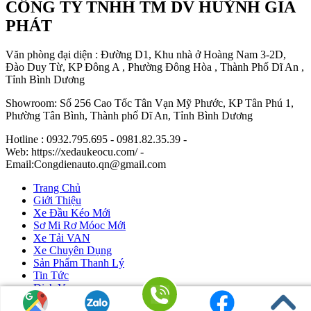
CÔNG TY TNHH TM DV HUỲNH GIA
PHÁT
Văn phòng đại diện : Đường D1, Khu nhà ở Hoàng Nam 3-2D,
Đào Duy Từ, KP Đông A , Phường Đông Hòa , Thành Phố Dĩ An ,
Tỉnh Bình Dương
Showroom: Số 256 Cao Tốc Tân Vạn Mỹ Phước, KP Tân Phú 1,
Phường Tân Bình, Thành phố Dĩ An, Tỉnh Bình Dương
Hotline : 0932.795.695 - 0981.82.35.39 -
Web: https://xedaukeocu.com/ -
Email:Congdienauto.qn@gmail.com
Trang Chủ
Giới Thiệu
Xe Đầu Kéo Mới
Sơ Mi Rơ Móoc Mới
Xe Tải VAN
Xe Chuyên Dụng
Sản Phẩm Thanh Lý
Tin Tức
Dịch Vụ
Liên Hệ