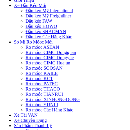
Giới Thiệu
Xe Đầu Kéo Mới
Đầu kéo Mỹ International
Đầu kéo Mỹ Freightliner
Đầu kéo FAW
Đầu kéo HOWO
Đầu kéo SHACMAN
Đầu kéo Các Hãng Khác
Sơ Mi Rơ Móoc Mới
Rơ móoc ASEAN
Rơ móoc CIMC Dongguan
Rơ móoc CIMC Dongyue
Rơ móoc CIMC Huajun
Rơ moóc SOOSAN
Rơ móoc KAILE
Rơ moóc KCT
Rơ móoc PATEC
Rơ móoc THACO
Rơ moóc TIANRUI
Rơ móoc XINHONGDONG
Rơ móoc YUNLI
Rơ móoc Các Hãng Khác
Xe Tải VAN
Xe Chuyên Dụng
Sản Phẩm Thanh Lý