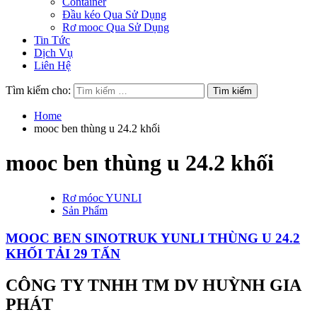
Container
Đầu kéo Qua Sử Dụng
Rơ mooc Qua Sử Dụng
Tin Tức
Dịch Vụ
Liên Hệ
Tìm kiếm cho:
Home
mooc ben thùng u 24.2 khối
mooc ben thùng u 24.2 khối
Rơ móoc YUNLI
Sản Phẩm
MOOC BEN SINOTRUK YUNLI THÙNG U 24.2
KHỐI TẢI 29 TẤN
CÔNG TY TNHH TM DV HUỲNH GIA
PHÁT