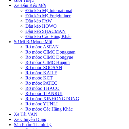
Giới Thiệu
Xe Đầu Kéo Mới
Đầu kéo Mỹ International
Đầu kéo Mỹ Freightliner
Đầu kéo FAW
Đầu kéo HOWO
Đầu kéo SHACMAN
Đầu kéo Các Hãng Khác
Sơ Mi Rơ Móoc Mới
Rơ móoc ASEAN
Rơ móoc CIMC Dongguan
Rơ móoc CIMC Dongyue
Rơ móoc CIMC Huajun
Rơ moóc SOOSAN
Rơ móoc KAILE
Rơ moóc KCT
Rơ móoc PATEC
Rơ móoc THACO
Rơ moóc TIANRUI
Rơ móoc XINHONGDONG
Rơ móoc YUNLI
Rơ móoc Các Hãng Khác
Xe Tải VAN
Xe Chuyên Dụng
Sản Phẩm Thanh Lý