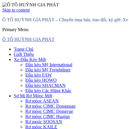
Skip to content
Ô TÔ HUỲNH GIA PHÁT – Chuyên mua bán, trao đổi, ký gửi: Xe đầ
Primary Menu
Ô TÔ HUỲNH GIA PHÁT
Trang Chủ
Giới Thiệu
Xe Đầu Kéo Mới
Đầu kéo Mỹ International
Đầu kéo Mỹ Freightliner
Đầu kéo FAW
Đầu kéo HOWO
Đầu kéo SHACMAN
Đầu kéo Các Hãng Khác
Sơ Mi Rơ Móoc Mới
Rơ móoc ASEAN
Rơ móoc CIMC Dongguan
Rơ móoc CIMC Dongyue
Rơ móoc CIMC Huajun
Rơ moóc SOOSAN
Rơ móoc KAILE