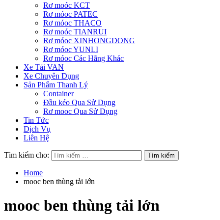
Rơ moóc KCT
Rơ móoc PATEC
Rơ móoc THACO
Rơ moóc TIANRUI
Rơ móoc XINHONGDONG
Rơ móoc YUNLI
Rơ móoc Các Hãng Khác
Xe Tải VAN
Xe Chuyên Dụng
Sản Phẩm Thanh Lý
Container
Đầu kéo Qua Sử Dụng
Rơ mooc Qua Sử Dụng
Tin Tức
Dịch Vụ
Liên Hệ
Tìm kiếm cho:
Home
mooc ben thùng tải lớn
mooc ben thùng tải lớn