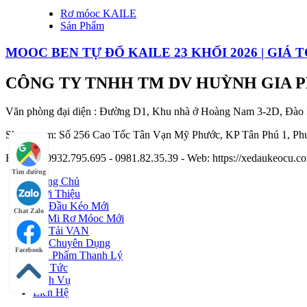
Rơ móoc KAILE
Sản Phẩm
MOOC BEN TỰ ĐỔ KAILE 23 KHỐI 2026 | GIÁ 
CÔNG TY TNHH TM DV HUỲNH GIA 
Văn phòng đại diện : Đường D1, Khu nhà ở Hoàng Nam 3-2D, Đào
Showroom: Số 256 Cao Tốc Tân Vạn Mỹ Phước, KP Tân Phú 1, Phư
Hotline : 0932.795.695 - 0981.82.35.39 - Web: https://xedaukeocu
Tìm đường
Trang Chủ
Giới Thiệu
Xe Đầu Kéo Mới
Chat Zalo
Sơ Mi Rơ Móoc Mới
Xe Tải VAN
Xe Chuyên Dụng
Facebook
Sản Phẩm Thanh Lý
Tin Tức
Dịch Vụ
Liên Hệ