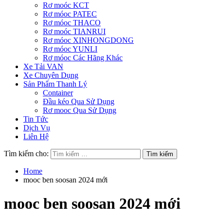
Rơ moóc KCT
Rơ móoc PATEC
Rơ móoc THACO
Rơ moóc TIANRUI
Rơ móoc XINHONGDONG
Rơ móoc YUNLI
Rơ móoc Các Hãng Khác
Xe Tải VAN
Xe Chuyên Dụng
Sản Phẩm Thanh Lý
Container
Đầu kéo Qua Sử Dụng
Rơ mooc Qua Sử Dụng
Tin Tức
Dịch Vụ
Liên Hệ
Tìm kiếm cho:
Home
mooc ben soosan 2024 mới
mooc ben soosan 2024 mới