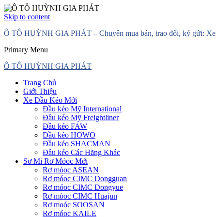
Skip to content
Ô TÔ HUỲNH GIA PHÁT – Chuyên mua bán, trao đổi, ký gửi: Xe đầ
Primary Menu
Ô TÔ HUỲNH GIA PHÁT
Trang Chủ
Giới Thiệu
Xe Đầu Kéo Mới
Đầu kéo Mỹ International
Đầu kéo Mỹ Freightliner
Đầu kéo FAW
Đầu kéo HOWO
Đầu kéo SHACMAN
Đầu kéo Các Hãng Khác
Sơ Mi Rơ Móoc Mới
Rơ móoc ASEAN
Rơ móoc CIMC Dongguan
Rơ móoc CIMC Dongyue
Rơ móoc CIMC Huajun
Rơ moóc SOOSAN
Rơ móoc KAILE