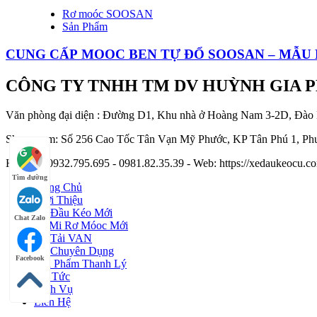
Rơ moóc SOOSAN
Sản Phẩm
CUNG CẤP MOOC BEN TỰ ĐỔ SOOSAN – MẪU
CÔNG TY TNHH TM DV HUỲNH GIA 
Văn phòng đại diện : Đường D1, Khu nhà ở Hoàng Nam 3-2D, Đào
Showroom: Số 256 Cao Tốc Tân Vạn Mỹ Phước, KP Tân Phú 1, Phư
Hotline : 0932.795.695 - 0981.82.35.39 - Web: https://xedaukeocu
Tìm đường
Trang Chủ
Giới Thiệu
Xe Đầu Kéo Mới
Chat Zalo
Sơ Mi Rơ Móoc Mới
Xe Tải VAN
Xe Chuyên Dụng
Facebook
Sản Phẩm Thanh Lý
Tin Tức
Dịch Vụ
Liên Hệ