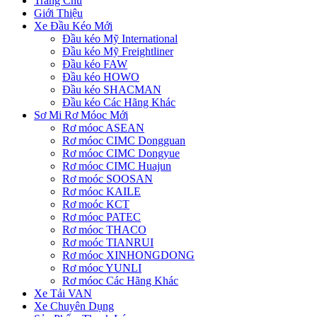
Trang Chủ
Giới Thiệu
Xe Đầu Kéo Mới
Đầu kéo Mỹ International
Đầu kéo Mỹ Freightliner
Đầu kéo FAW
Đầu kéo HOWO
Đầu kéo SHACMAN
Đầu kéo Các Hãng Khác
Sơ Mi Rơ Móoc Mới
Rơ móoc ASEAN
Rơ móoc CIMC Dongguan
Rơ móoc CIMC Dongyue
Rơ móoc CIMC Huajun
Rơ moóc SOOSAN
Rơ móoc KAILE
Rơ moóc KCT
Rơ móoc PATEC
Rơ móoc THACO
Rơ moóc TIANRUI
Rơ móoc XINHONGDONG
Rơ móoc YUNLI
Rơ móoc Các Hãng Khác
Xe Tải VAN
Xe Chuyên Dụng