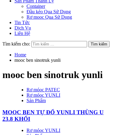
Sản Phẩm Thanh Lý
Container
Đầu kéo Qua Sử Dụng
Rơ mooc Qua Sử Dụng
Tin Tức
Dịch Vụ
Liên Hệ
Tìm kiếm cho:
Home
mooc ben sinotruk yunli
mooc ben sinotruk yunli
Rơ móoc PATEC
Rơ móoc YUNLI
Sản Phẩm
MOOC BEN TỰ ĐỔ YUNLI THÙNG U
23.8 KHỐI
Rơ móoc YUNLI