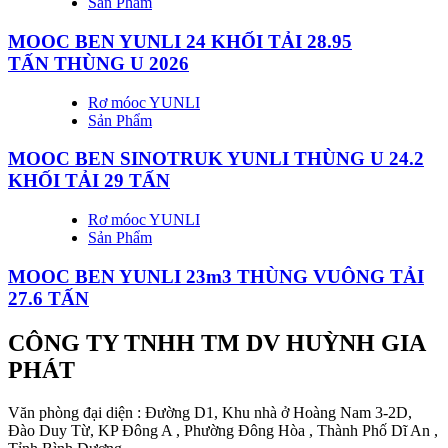
Sản Phẩm
MOOC BEN YUNLI 24 KHỐI TẢI 28.95
TẤN THÙNG U 2026
Rơ móoc YUNLI
Sản Phẩm
MOOC BEN SINOTRUK YUNLI THÙNG U 24.2
KHỐI TẢI 29 TẤN
Rơ móoc YUNLI
Sản Phẩm
MOOC BEN YUNLI 23m3 THÙNG VUÔNG TẢI
27.6 TẤN
CÔNG TY TNHH TM DV HUỲNH GIA
PHÁT
Văn phòng đại diện : Đường D1, Khu nhà ở Hoàng Nam 3-2D,
Đào Duy Từ, KP Đông A , Phường Đông Hòa , Thành Phố Dĩ An ,