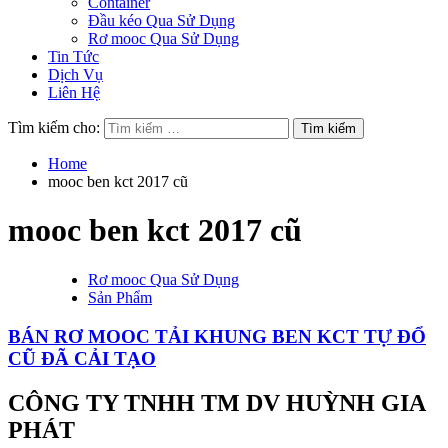
Container
Đầu kéo Qua Sử Dụng
Rơ mooc Qua Sử Dụng
Tin Tức
Dịch Vụ
Liên Hệ
Tìm kiếm cho:
Home
mooc ben kct 2017 cũ
mooc ben kct 2017 cũ
Rơ mooc Qua Sử Dụng
Sản Phẩm
BÁN RƠ MOOC TẢI KHUNG BEN KCT TỰ ĐỔ
CŨ ĐÃ CẢI TẠO
CÔNG TY TNHH TM DV HUỲNH GIA
PHÁT