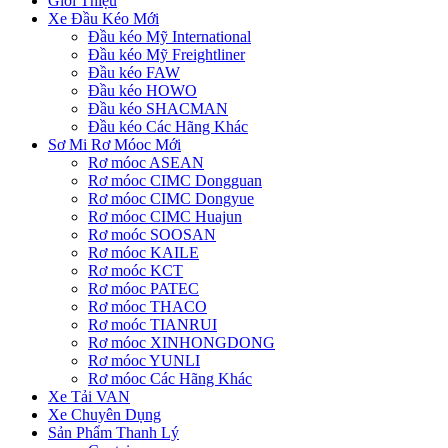
Giới Thiệu
Xe Đầu Kéo Mới
Đầu kéo Mỹ International
Đầu kéo Mỹ Freightliner
Đầu kéo FAW
Đầu kéo HOWO
Đầu kéo SHACMAN
Đầu kéo Các Hãng Khác
Sơ Mi Rơ Móoc Mới
Rơ móoc ASEAN
Rơ móoc CIMC Dongguan
Rơ móoc CIMC Dongyue
Rơ móoc CIMC Huajun
Rơ moóc SOOSAN
Rơ móoc KAILE
Rơ moóc KCT
Rơ móoc PATEC
Rơ móoc THACO
Rơ moóc TIANRUI
Rơ móoc XINHONGDONG
Rơ móoc YUNLI
Rơ móoc Các Hãng Khác
Xe Tải VAN
Xe Chuyên Dụng
Sản Phẩm Thanh Lý