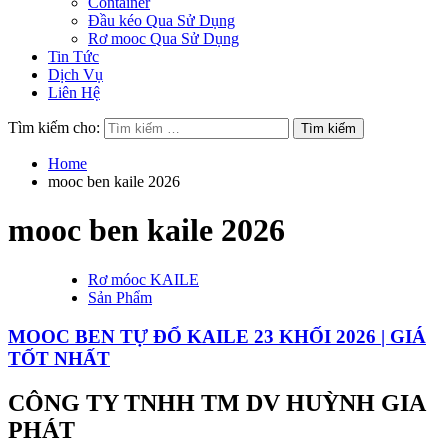
Container
Đầu kéo Qua Sử Dụng
Rơ mooc Qua Sử Dụng
Tin Tức
Dịch Vụ
Liên Hệ
Tìm kiếm cho:
Home
mooc ben kaile 2026
mooc ben kaile 2026
Rơ móoc KAILE
Sản Phẩm
MOOC BEN TỰ ĐỔ KAILE 23 KHỐI 2026 | GIÁ
TỐT NHẤT
CÔNG TY TNHH TM DV HUỲNH GIA
PHÁT