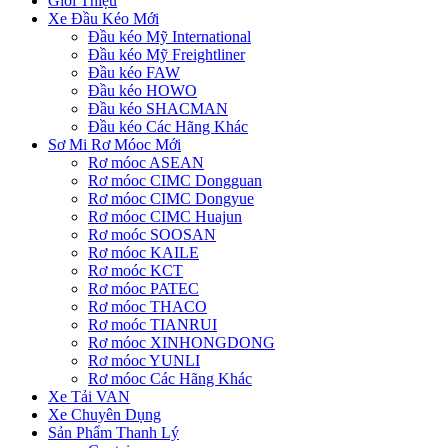
Giới Thiệu
Xe Đầu Kéo Mới
Đầu kéo Mỹ International
Đầu kéo Mỹ Freightliner
Đầu kéo FAW
Đầu kéo HOWO
Đầu kéo SHACMAN
Đầu kéo Các Hãng Khác
Sơ Mi Rơ Móoc Mới
Rơ móoc ASEAN
Rơ móoc CIMC Dongguan
Rơ móoc CIMC Dongyue
Rơ móoc CIMC Huajun
Rơ moóc SOOSAN
Rơ móoc KAILE
Rơ moóc KCT
Rơ móoc PATEC
Rơ móoc THACO
Rơ moóc TIANRUI
Rơ móoc XINHONGDONG
Rơ móoc YUNLI
Rơ móoc Các Hãng Khác
Xe Tải VAN
Xe Chuyên Dụng
Sản Phẩm Thanh Lý