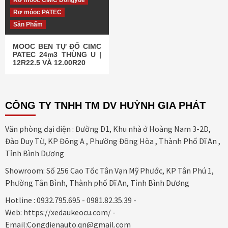
Rơ móoc CIMC Dongyue
Rơ móoc PATEC
Sản Phẩm
MOOC BEN TỰ ĐỔ CIMC
PATEC 24m3 THÙNG U |
12R22.5 VÀ 12.00R20
CÔNG TY TNHH TM DV HUỲNH GIA PHÁT
Văn phòng đại diện : Đường D1, Khu nhà ở Hoàng Nam 3-2D,
Đào Duy Từ, KP Đông A , Phường Đông Hòa , Thành Phố Dĩ An ,
Tỉnh Bình Dương
Showroom: Số 256 Cao Tốc Tân Vạn Mỹ Phước, KP Tân Phú 1,
Phường Tân Bình, Thành phố Dĩ An, Tỉnh Bình Dương
Hotline : 0932.795.695 - 0981.82.35.39 -
Web: https://xedaukeocu.com/ -
Email:Congdienauto.qn@gmail.com