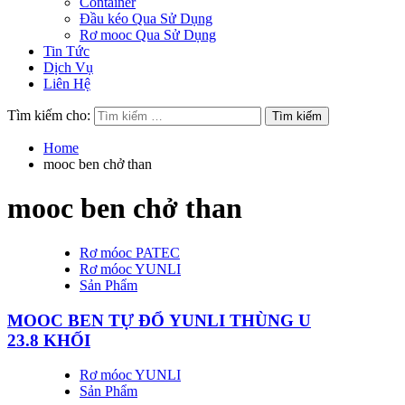
Container
Đầu kéo Qua Sử Dụng
Rơ mooc Qua Sử Dụng
Tin Tức
Dịch Vụ
Liên Hệ
Tìm kiếm cho:
Home
mooc ben chở than
mooc ben chở than
Rơ móoc PATEC
Rơ móoc YUNLI
Sản Phẩm
MOOC BEN TỰ ĐỔ YUNLI THÙNG U
23.8 KHỐI
Rơ móoc YUNLI
Sản Phẩm