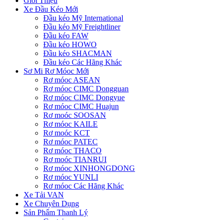
Giới Thiệu
Xe Đầu Kéo Mới
Đầu kéo Mỹ International
Đầu kéo Mỹ Freightliner
Đầu kéo FAW
Đầu kéo HOWO
Đầu kéo SHACMAN
Đầu kéo Các Hãng Khác
Sơ Mi Rơ Móoc Mới
Rơ móoc ASEAN
Rơ móoc CIMC Dongguan
Rơ móoc CIMC Dongyue
Rơ móoc CIMC Huajun
Rơ moóc SOOSAN
Rơ móoc KAILE
Rơ moóc KCT
Rơ móoc PATEC
Rơ móoc THACO
Rơ moóc TIANRUI
Rơ móoc XINHONGDONG
Rơ móoc YUNLI
Rơ móoc Các Hãng Khác
Xe Tải VAN
Xe Chuyên Dụng
Sản Phẩm Thanh Lý