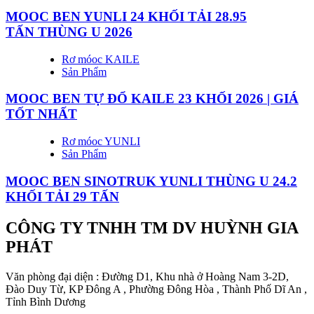
MOOC BEN YUNLI 24 KHỐI TẢI 28.95
TẤN THÙNG U 2026
Rơ móoc KAILE
Sản Phẩm
MOOC BEN TỰ ĐỔ KAILE 23 KHỐI 2026 | GIÁ
TỐT NHẤT
Rơ móoc YUNLI
Sản Phẩm
MOOC BEN SINOTRUK YUNLI THÙNG U 24.2
KHỐI TẢI 29 TẤN
CÔNG TY TNHH TM DV HUỲNH GIA
PHÁT
Văn phòng đại diện : Đường D1, Khu nhà ở Hoàng Nam 3-2D,
Đào Duy Từ, KP Đông A , Phường Đông Hòa , Thành Phố Dĩ An ,
Tỉnh Bình Dương