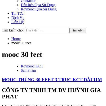
Container
Đầu kéo Qua Sử Dụng
Rơ mooc Qua Sử Dụng
Tin Tức
Dịch Vụ
Liên Hệ
Tìm kiếm cho:
Home
mooc 30 feet
mooc 30 feet
Rơ moóc KCT
Sản Phẩm
MOOC THÙNG 30 FEET 3 TRỤC KCT DÀI 11M
CÔNG TY TNHH TM DV HUỲNH GIA
PHÁT