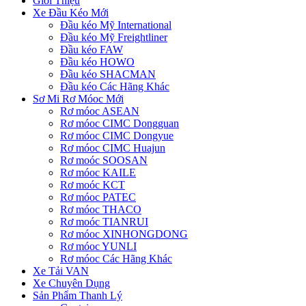
Giới Thiệu
Xe Đầu Kéo Mới
Đầu kéo Mỹ International
Đầu kéo Mỹ Freightliner
Đầu kéo FAW
Đầu kéo HOWO
Đầu kéo SHACMAN
Đầu kéo Các Hãng Khác
Sơ Mi Rơ Móoc Mới
Rơ móoc ASEAN
Rơ móoc CIMC Dongguan
Rơ móoc CIMC Dongyue
Rơ móoc CIMC Huajun
Rơ moóc SOOSAN
Rơ móoc KAILE
Rơ moóc KCT
Rơ móoc PATEC
Rơ móoc THACO
Rơ moóc TIANRUI
Rơ móoc XINHONGDONG
Rơ móoc YUNLI
Rơ móoc Các Hãng Khác
Xe Tải VAN
Xe Chuyên Dụng
Sản Phẩm Thanh Lý