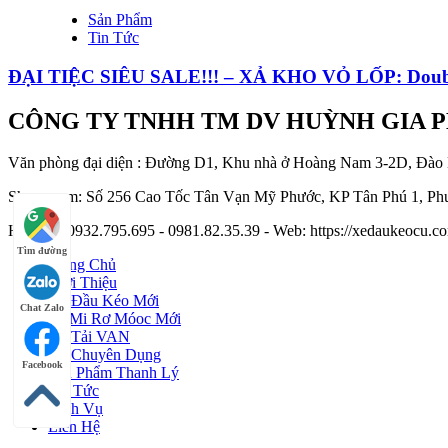
Sản Phẩm
Tin Tức
ĐẠI TIỆC SIÊU SALE!!! – XẢ KHO VỎ LỐP: Doub
CÔNG TY TNHH TM DV HUỲNH GIA 
Văn phòng đại diện : Đường D1, Khu nhà ở Hoàng Nam 3-2D, Đào
Showroom: Số 256 Cao Tốc Tân Vạn Mỹ Phước, KP Tân Phú 1, Phư
Hotline : 0932.795.695 - 0981.82.35.39 - Web: https://xedaukeocu
Tìm đường
Trang Chủ
Giới Thiệu
Xe Đầu Kéo Mới
Chat Zalo
Sơ Mi Rơ Móoc Mới
Xe Tải VAN
Xe Chuyên Dụng
Facebook
Sản Phẩm Thanh Lý
Tin Tức
Dịch Vụ
Liên Hệ