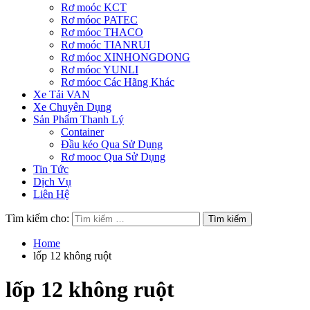
Rơ moóc KCT
Rơ móoc PATEC
Rơ móoc THACO
Rơ moóc TIANRUI
Rơ móoc XINHONGDONG
Rơ móoc YUNLI
Rơ móoc Các Hãng Khác
Xe Tải VAN
Xe Chuyên Dụng
Sản Phẩm Thanh Lý
Container
Đầu kéo Qua Sử Dụng
Rơ mooc Qua Sử Dụng
Tin Tức
Dịch Vụ
Liên Hệ
Tìm kiếm cho:
Home
lốp 12 không ruột
lốp 12 không ruột