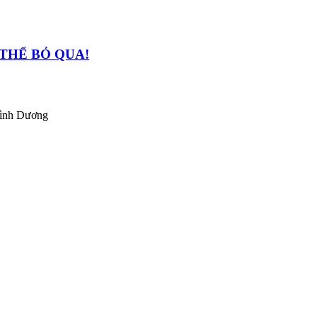
G THỂ BỎ QUA!
Bình Dương