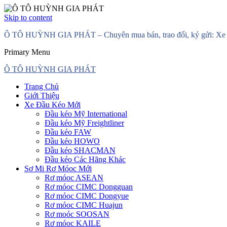
Skip to content
Ô TÔ HUỲNH GIA PHÁT – Chuyên mua bán, trao đổi, ký gửi: Xe đầ
Primary Menu
Ô TÔ HUỲNH GIA PHÁT
Trang Chủ
Giới Thiệu
Xe Đầu Kéo Mới
Đầu kéo Mỹ International
Đầu kéo Mỹ Freightliner
Đầu kéo FAW
Đầu kéo HOWO
Đầu kéo SHACMAN
Đầu kéo Các Hãng Khác
Sơ Mi Rơ Móoc Mới
Rơ móoc ASEAN
Rơ móoc CIMC Dongguan
Rơ móoc CIMC Dongyue
Rơ móoc CIMC Huajun
Rơ moóc SOOSAN
Rơ móoc KAILE