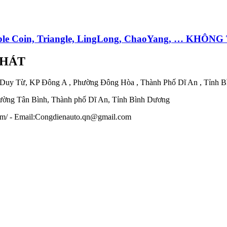
le Coin, Triangle, LingLong, ChaoYang, … KHÔN
PHÁT
 Duy Từ, KP Đông A , Phường Đông Hòa , Thành Phố Dĩ An , Tỉnh 
ờng Tân Bình, Thành phố Dĩ An, Tỉnh Bình Dương
.com/ - Email:Congdienauto.qn@gmail.com