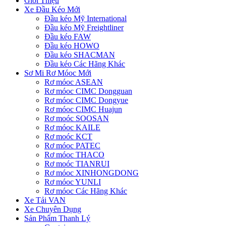
Giới Thiệu
Xe Đầu Kéo Mới
Đầu kéo Mỹ International
Đầu kéo Mỹ Freightliner
Đầu kéo FAW
Đầu kéo HOWO
Đầu kéo SHACMAN
Đầu kéo Các Hãng Khác
Sơ Mi Rơ Móoc Mới
Rơ móoc ASEAN
Rơ móoc CIMC Dongguan
Rơ móoc CIMC Dongyue
Rơ móoc CIMC Huajun
Rơ moóc SOOSAN
Rơ móoc KAILE
Rơ moóc KCT
Rơ móoc PATEC
Rơ móoc THACO
Rơ moóc TIANRUI
Rơ móoc XINHONGDONG
Rơ móoc YUNLI
Rơ móoc Các Hãng Khác
Xe Tải VAN
Xe Chuyên Dụng
Sản Phẩm Thanh Lý