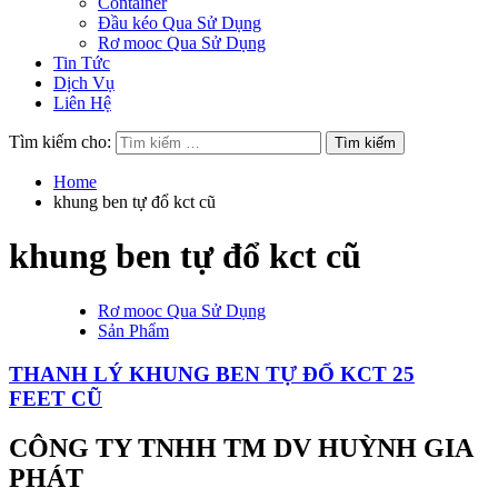
Container
Đầu kéo Qua Sử Dụng
Rơ mooc Qua Sử Dụng
Tin Tức
Dịch Vụ
Liên Hệ
Tìm kiếm cho:
Home
khung ben tự đổ kct cũ
khung ben tự đổ kct cũ
Rơ mooc Qua Sử Dụng
Sản Phẩm
THANH LÝ KHUNG BEN TỰ ĐỔ KCT 25
FEET CŨ
CÔNG TY TNHH TM DV HUỲNH GIA
PHÁT