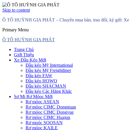
Skip to content
Ô TÔ HUỲNH GIA PHÁT – Chuyên mua bán, trao đổi, ký gửi: Xe đầ
Primary Menu
Ô TÔ HUỲNH GIA PHÁT
Trang Chủ
Giới Thiệu
Xe Đầu Kéo Mới
Đầu kéo Mỹ International
Đầu kéo Mỹ Freightliner
Đầu kéo FAW
Đầu kéo HOWO
Đầu kéo SHACMAN
Đầu kéo Các Hãng Khác
Sơ Mi Rơ Móoc Mới
Rơ móoc ASEAN
Rơ móoc CIMC Dongguan
Rơ móoc CIMC Dongyue
Rơ móoc CIMC Huajun
Rơ moóc SOOSAN
Rơ móoc KAILE