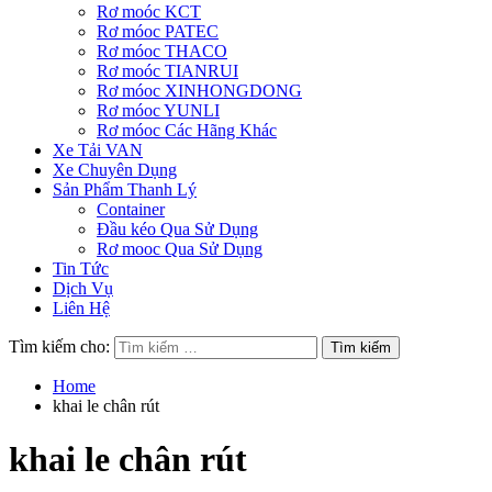
Rơ moóc KCT
Rơ móoc PATEC
Rơ móoc THACO
Rơ moóc TIANRUI
Rơ móoc XINHONGDONG
Rơ móoc YUNLI
Rơ móoc Các Hãng Khác
Xe Tải VAN
Xe Chuyên Dụng
Sản Phẩm Thanh Lý
Container
Đầu kéo Qua Sử Dụng
Rơ mooc Qua Sử Dụng
Tin Tức
Dịch Vụ
Liên Hệ
Tìm kiếm cho:
Home
khai le chân rút
khai le chân rút