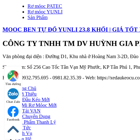
Rơ móoc PATEC
Rơ móoc YUNLI
Sản Phẩm
MOOC BEN TỰ ĐỔ YUNLI 23.8 KHỐI | GIÁ TỐT
CÔNG TY TNHH TM DV HUỲNH GIA 
Văn phòng đại diện : Đường D1, Khu nhà ở Hoàng Nam 3-2D, Đào
Showroom: Số 256 Cao Tốc Tân Vạn Mỹ Phước, KP Tân Phú 1, Phư
Hotline : 0932.795.695 - 0981.82.35.39 - Web: https://xedaukeocu
Tìm đường
Trang Chủ
Giới Thiệu
Xe Đầu Kéo Mới
Chat Zalo
Sơ Mi Rơ Móoc Mới
Xe Tải VAN
Xe Chuyên Dụng
Facebook
Sản Phẩm Thanh Lý
Tin Tức
Dịch Vụ
Liên Hệ