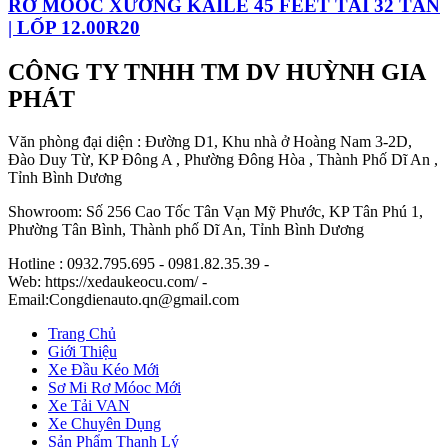
RƠ MOOC XƯƠNG KAILE 45 FEET TẢI 32 TẤN
| LỐP 12.00R20
CÔNG TY TNHH TM DV HUỲNH GIA
PHÁT
Văn phòng đại diện : Đường D1, Khu nhà ở Hoàng Nam 3-2D,
Đào Duy Từ, KP Đông A , Phường Đông Hòa , Thành Phố Dĩ An ,
Tỉnh Bình Dương
Showroom: Số 256 Cao Tốc Tân Vạn Mỹ Phước, KP Tân Phú 1,
Phường Tân Bình, Thành phố Dĩ An, Tỉnh Bình Dương
Hotline : 0932.795.695 - 0981.82.35.39 -
Web: https://xedaukeocu.com/ -
Email:Congdienauto.qn@gmail.com
Trang Chủ
Giới Thiệu
Xe Đầu Kéo Mới
Sơ Mi Rơ Móoc Mới
Xe Tải VAN
Xe Chuyên Dụng
Sản Phẩm Thanh Lý