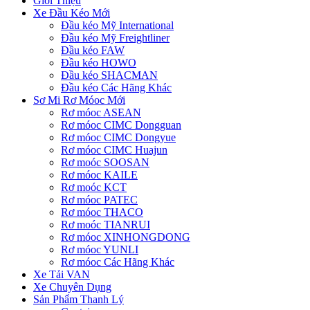
Giới Thiệu
Xe Đầu Kéo Mới
Đầu kéo Mỹ International
Đầu kéo Mỹ Freightliner
Đầu kéo FAW
Đầu kéo HOWO
Đầu kéo SHACMAN
Đầu kéo Các Hãng Khác
Sơ Mi Rơ Móoc Mới
Rơ móoc ASEAN
Rơ móoc CIMC Dongguan
Rơ móoc CIMC Dongyue
Rơ móoc CIMC Huajun
Rơ moóc SOOSAN
Rơ móoc KAILE
Rơ moóc KCT
Rơ móoc PATEC
Rơ móoc THACO
Rơ moóc TIANRUI
Rơ móoc XINHONGDONG
Rơ móoc YUNLI
Rơ móoc Các Hãng Khác
Xe Tải VAN
Xe Chuyên Dụng
Sản Phẩm Thanh Lý