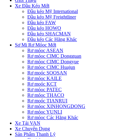
Giới Thiệu
Xe Đầu Kéo Mới
Đầu kéo Mỹ International
Đầu kéo Mỹ Freightliner
Đầu kéo FAW
Đầu kéo HOWO
Đầu kéo SHACMAN
Đầu kéo Các Hãng Khác
Sơ Mi Rơ Móoc Mới
Rơ móoc ASEAN
Rơ móoc CIMC Dongguan
Rơ móoc CIMC Dongyue
Rơ móoc CIMC Huajun
Rơ moóc SOOSAN
Rơ móoc KAILE
Rơ moóc KCT
Rơ móoc PATEC
Rơ móoc THACO
Rơ moóc TIANRUI
Rơ móoc XINHONGDONG
Rơ móoc YUNLI
Rơ móoc Các Hãng Khác
Xe Tải VAN
Xe Chuyên Dụng
Sản Phẩm Thanh Lý