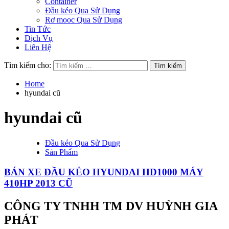
Container
Đầu kéo Qua Sử Dụng
Rơ mooc Qua Sử Dụng
Tin Tức
Dịch Vụ
Liên Hệ
Tìm kiếm cho:
Home
hyundai cũ
hyundai cũ
Đầu kéo Qua Sử Dụng
Sản Phẩm
BÁN XE ĐẦU KÉO HYUNDAI HD1000 MÁY
410HP 2013 CŨ
CÔNG TY TNHH TM DV HUỲNH GIA
PHÁT